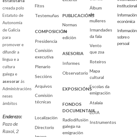
estatutaria
Fitos
institucional
Álbum
creada polo
de
Información
Estatuto de
Testemuñas
PUBLICACIÓNS
mulleres
económica
Autonomía
Normas
Irmandades
de Galicia
Información
de
COMPOSICIÓN
da fala
sobre o
para
edición
Presidencia
persoal
promover e
Vento
Comisión
que zoa
difundir a
ASESORIA
executiva
lingua e a
Roteiros
Informes
Plenario
cultura
Mapa
Observatorio
galega e
Seccións
cultural
asesorar
ás
Arquivos
Escolas da
Administracións
EXPOSICIÓNS
emigración
Comisión
neses
técnicas
Atalaia
ámbitos
FONDOS
DOCUMENTAIS
LOIA
Enderezo:
Localización
Radiodifusión
Instrumentos
Pazo de
galega na
Directorio
Raxoi, 2
emigración
Imaxe