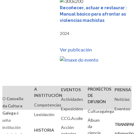
Recoñecer, actuar e restaurar :
Manual básico para afrontar as
violencias machistas
2024
Ver publicación
A
PROXECTOS
EVENTOS
PRENSA
INSTITUCIÓN
DE
O
Consello
Actividades
Noticias
DIFUSIÓN
Competencias
da Cultura
Exposicións
Eventos
Culturagalega
Galega
é
Lexislación
CCG.Acolle
Álbum
unha
TRANSPAR
da
Acción
institución
HISTORIA
ciencia
Información
exterior