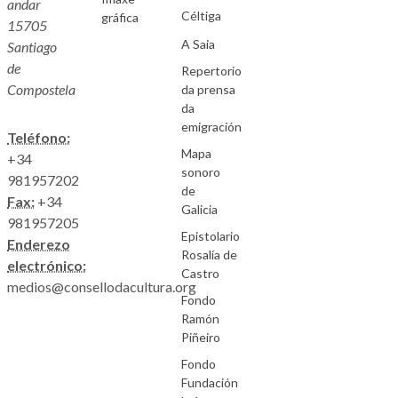
andar
Céltiga
gráfica
15705
A Saia
Santiago
de
Repertorio
Compostela
da prensa
da
emigración
Teléfono:
Mapa
+34
sonoro
981957202
de
Fax:
+34
Galicia
981957205
Epistolario
Enderezo
Rosalía de
electrónico:
Castro
medios@consellodacultura.org
Fondo
Ramón
Piñeiro
Fondo
Fundación