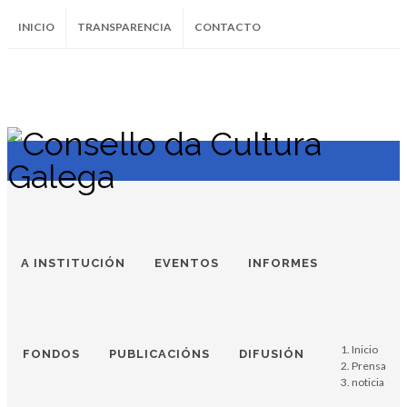
INICIO
TRANSPARENCIA
CONTACTO
SUBSCRÍBETE AO BOLETÍN
Instagram
Facebook
Twitter
Soundcloud
Youtube
+34.981.9572
correo@
A INSTITUCIÓN
EVENTOS
INFORMES
Inicio
FONDOS
PUBLICACIÓNS
DIFUSIÓN
Prensa
noticia