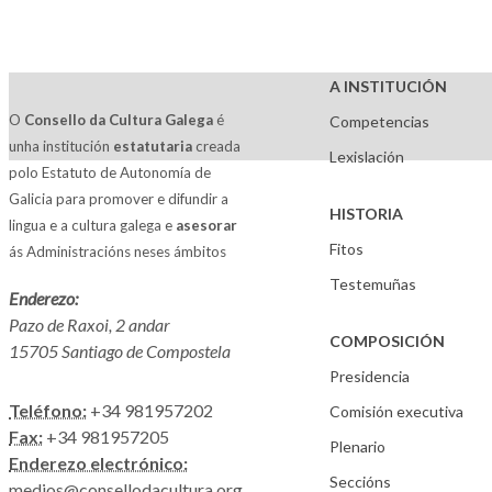
A INSTITUCIÓN
O
Consello da Cultura Galega
é
Competencias
unha institución
estatutaria
creada
Lexislación
polo Estatuto de Autonomía de
Galicia para promover e difundir a
HISTORIA
lingua e a cultura galega e
asesorar
Fitos
ás Administracións neses ámbitos
Testemuñas
Enderezo:
Pazo de Raxoi, 2 andar
COMPOSICIÓN
15705 Santiago de Compostela
Presidencia
Teléfono:
+34 981957202
Comisión executiva
Fax:
+34 981957205
Plenario
Enderezo electrónico:
Seccións
medios@consellodacultura.org