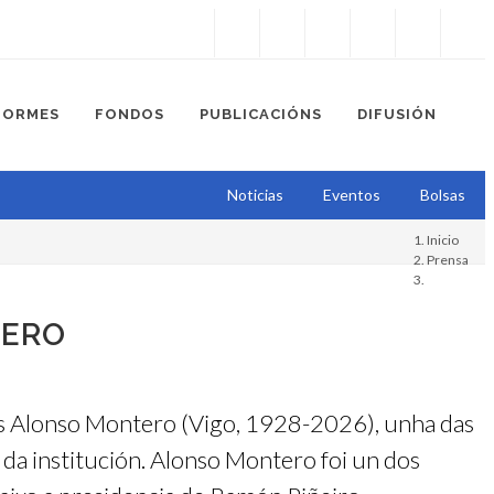
Instagram
Facebook
Twitter
Soundcloud
Youtube
+34.981.9572
correo@
FORMES
FONDOS
PUBLICACIÓNS
DIFUSIÓN
Noticias
Eventos
Bolsas
Inicio
Prensa
TERO
ús Alonso Montero (Vigo, 1928-2026), unha das
 da institución. Alonso Montero foi un dos