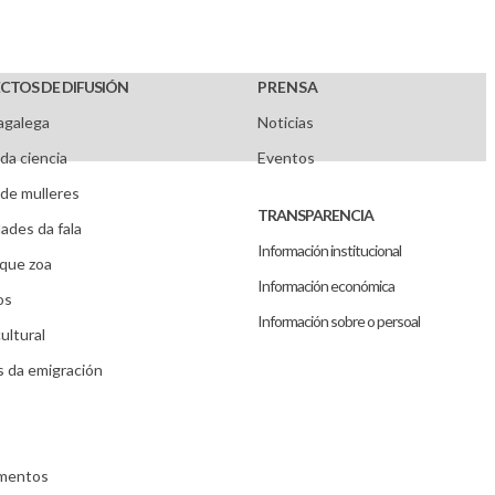
CTOS DE DIFUSIÓN
PRENSA
agalega
Noticias
da ciencia
Eventos
de mulleres
TRANSPARENCIA
ades da fala
Información institucional
que zoa
Información económica
os
Información sobre o persoal
ultural
s da emigración
umentos