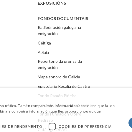
EXPOSICIÓNS
FONDOS DOCUMENTAIS
Radiodifusión galega na
emigración
Céltiga
A Saia
Repertorio da prensa da
emigración
Mapa sonoro de Galicia
Epistolario Rosalía de Castro
Fondo Ramón Piñeiro
Fondo Fundación Luís Seoane
oso tráfico. Tamén compartimos información sobre o uso que fai do
mbinala con outra información que lles proporcionou ou que
Fondo Fundación Otero
Pedrayo
IES DE RENDEMENTO
COOKIES DE PREFERENCIA
Catálogo.OPAC