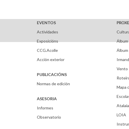
EVENTOS
PROXE
Actividades
Cultur
Exposicións
Álbum 
CCG.Acolle
Álbum 
Acción exterior
Irmand
Vento 
PUBLICACIÓNS
Roteir
Normas de edición
Mapa c
Escola
ASESORIA
Atalaia
Informes
LOIA
Observatorio
Instr