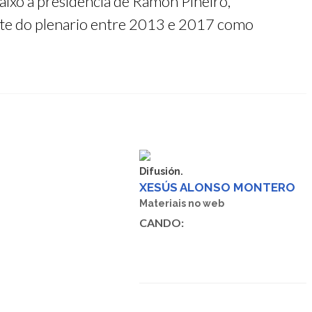
aixo a presidencia de Ramón Piñeiro,
rte do plenario entre 2013 e 2017 como
Difusión.
XESÚS ALONSO MONTERO
Materiais no web
CANDO: