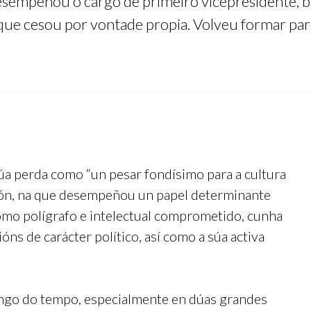
esempeñou o cargo de primeiro vicepresidente, b
 que cesou por vontade propia. Volveu formar pa
súa perda como “un pesar fondísimo para a cultura
ución, na que desempeñou un papel determinante
 como polígrafo e intelectual comprometido, cunha
óns de carácter político, así como a súa activa
longo do tempo, especialmente en dúas grandes