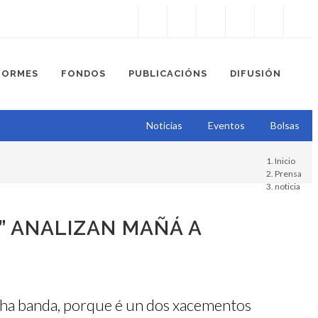
Instagram
Facebook
Twitter
Soundcloud
Youtube
+34.981.9572
correo@
FORMES
FONDOS
PUBLICACIÓNS
DIFUSIÓN
Noticias
Eventos
Bolsas
Inicio
Prensa
noticia
 ANALIZAN MAÑÁ A
unha banda, porque é un dos xacementos