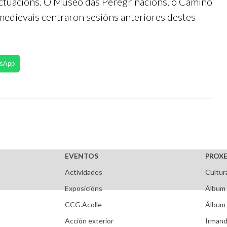
actuacións. O Museo das Peregrinacións, o Camiño
 medievais centraron sesións anteriores destes
tsApp
EVENTOS
PROXE
Actividades
Cultur
Exposicións
Álbum 
CCG.Acolle
Álbum 
Acción exterior
Irmand