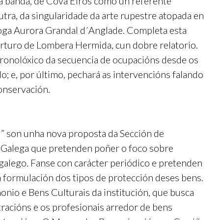
a banda, de Cova Eirós como un referente
utra, da singularidade da arte rupestre atopada en
óloga Aurora Grandal d´Anglade. Completa esta
Arturo de Lombera Hermida, cun dobre relatorio.
cronolóxico da secuencia de ocupacións desde os
; e, por último, pechará as intervencións falando
conservación.
” son unha nova proposta da Sección de
a Galega que pretenden poñer o foco sobre
galego. Fanse con carácter periódico e pretenden
a formulación dos tipos de protección deses bens.
monio e Bens Culturais da institución, que busca
stracións e os profesionais arredor de bens