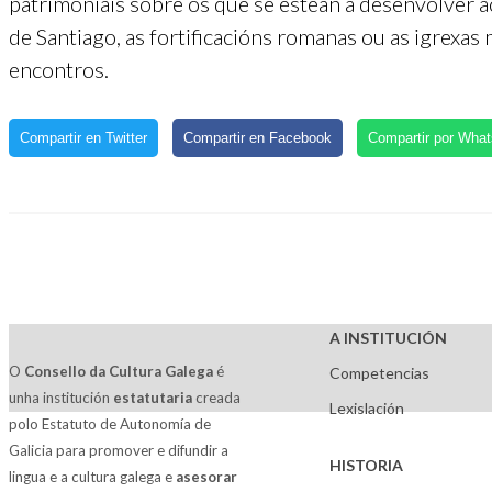
patrimoniais sobre os que se estean a desenvolver 
de Santiago, as fortificacións romanas ou as igrexas
encontros.
Compartir en Twitter
Compartir en Facebook
Compartir por Wha
A INSTITUCIÓN
O
Consello da Cultura Galega
é
Competencias
unha institución
estatutaria
creada
Lexislación
polo Estatuto de Autonomía de
Galicia para promover e difundir a
HISTORIA
lingua e a cultura galega e
asesorar