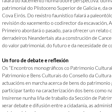
falará do xacemento nunha dobre perspectiva: dunh
patrimonial do Plistoceno Superior de Galicia e, da o
Cova Eirós. Do rexistro faunístico falará a paleont
revisión do xacemento o codirector da escavación, 
Primeiro abordará o pasado, para ofrecer un relato 
derradeiros Neandertais ata a construción de Cancelo
do valor patrimonial, do futuro e da necesidade de 
Un foro de debate e reflexión
Os “Encontros monográficos co Patrimonio Cultural
Patrimonio e Bens Culturais do Consello da Cultur
actuacións en marcha acerca de bens do patrimonio 
participar tanto na caracterización dos bens como n
Insírense nunha liña de traballo da Sección de Patri
xerar debate e difusión entre a cidadanía, as admini