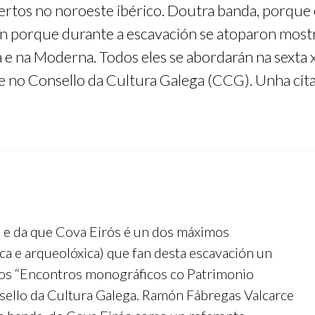
bertos no noroeste ibérico. Doutra banda, porque
én porque durante a escavación se atoparon mostr
a e na Moderna. Todos eles se abordarán na sext
de no Consello da Cultura Galega (CCG). Unha cita
a e da que Cova Eirós é un dos máximos
ica e arqueolóxica) que fan desta escavación un
 dos “Encontros monográficos co Patrimonio
sello da Cultura Galega. Ramón Fábregas Valcarce