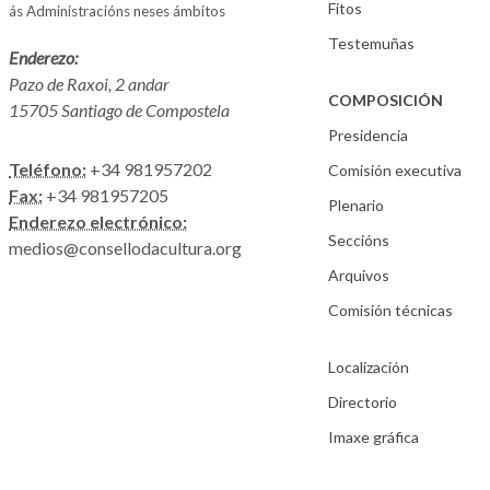
Fitos
ás Administracións neses ámbitos
Testemuñas
Enderezo:
Pazo de Raxoi, 2 andar
COMPOSICIÓN
15705 Santiago de Compostela
Presidencia
Teléfono:
+34 981957202
Comisión executiva
Fax:
+34 981957205
Plenario
Enderezo electrónico:
Seccións
medios@consellodacultura.org
Arquivos
Comisión técnicas
Localización
Directorio
Imaxe gráfica