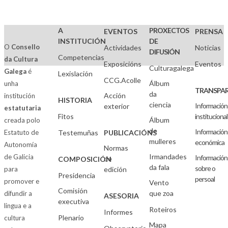
A
PROXECTOS
EVENTOS
PRENSA
INSTITUCIÓN
DE
O
Consello
Actividades
Noticias
DIFUSIÓN
Competencias
da Cultura
Exposicións
Eventos
Culturagalega
Galega
é
Lexislación
CCG.Acolle
Álbum
unha
TRANSPAR
da
Acción
institución
HISTORIA
ciencia
Información
exterior
estatutaria
Fitos
institucional
Álbum
creada polo
de
Información
Estatuto de
Testemuñas
PUBLICACIÓNS
mulleres
económica
Autonomía
Normas
Irmandades
de Galicia
Información
de
COMPOSICIÓN
da fala
sobre o
para
edición
Presidencia
persoal
promover e
Vento
Comisión
que zoa
difundir a
ASESORIA
executiva
lingua e a
Roteiros
Informes
Plenario
cultura
Mapa