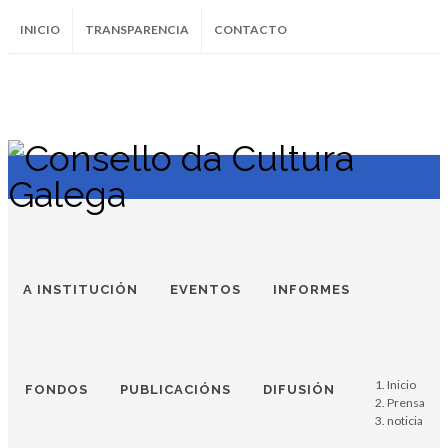
INICIO
TRANSPARENCIA
CONTACTO
SUBSCRÍBETE AO BOLETÍN
Instagram
Facebook
Twitter
Soundcloud
Youtube
+34.981.9572
correo@
A INSTITUCIÓN
EVENTOS
INFORMES
Inicio
FONDOS
PUBLICACIÓNS
DIFUSIÓN
Prensa
noticia