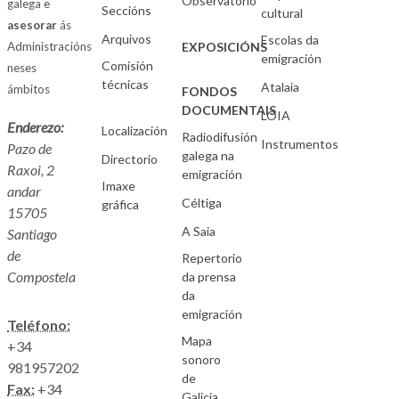
Observatorio
galega e
Seccións
cultural
asesorar
ás
Arquivos
Escolas da
Administracións
EXPOSICIÓNS
emigración
Comisión
neses
técnicas
Atalaia
ámbitos
FONDOS
DOCUMENTAIS
LOIA
Enderezo:
Localización
Radiodifusión
Instrumentos
Pazo de
galega na
Directorio
Raxoi, 2
emigración
Imaxe
andar
Céltiga
gráfica
15705
A Saia
Santiago
de
Repertorio
Compostela
da prensa
da
emigración
Teléfono:
Mapa
+34
sonoro
981957202
de
Fax:
+34
Galicia