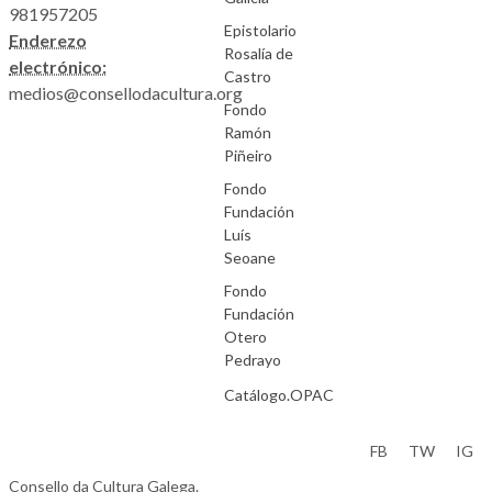
981957205
Epistolario
Enderezo
Rosalía de
electrónico:
Castro
medios@consellodacultura.org
Fondo
Ramón
Piñeiro
Fondo
Fundación
Luís
Seoane
Fondo
Fundación
Otero
Pedrayo
Catálogo.OPAC
Aviso Legal
FB
TW
IG
Consello da Cultura Galega.