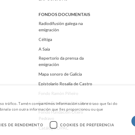
FONDOS DOCUMENTAIS
Radiodifusión galega na
emigración
Céltiga
A Saia
Repertorio da prensa da
emigración
Mapa sonoro de Galicia
Epistolario Rosalía de Castro
Fondo Ramón Piñeiro
Fondo Fundación Luís Seoane
oso tráfico. Tamén compartimos información sobre o uso que fai do
mbinala con outra información que lles proporcionou ou que
Fondo Fundación Otero
Pedrayo
IES DE RENDEMENTO
COOKIES DE PREFERENCIA
Catálogo.OPAC