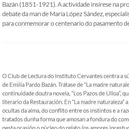
Bazán (1851-1921). A actividade insírese na p
debate da man de María López Sández, especiali
para conmemorar o centenario do pasamento de
O Club de Lectura do Instituto Cervantes centra a s
de Emilia Pardo Bazán. Trátase de “La madre natura
continuidade doutra novela, “Los Pazos de Ulloa”,
literario da Restauración. En “La madre naturaleza”
ocultas da alma, do conflito entre os instintos e a ra
tratados dunha forma que amosan a fondura do comp
nesta ocasión o núcleo do relato (os amores incest