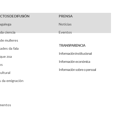
CTOS DE DIFUSIÓN
PRENSA
agalega
Noticias
da ciencia
Eventos
de mulleres
TRANSPARENCIA
ades da fala
Información institucional
que zoa
Información económica
os
Información sobre o persoal
ultural
s da emigración
umentos