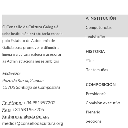
A INSTITUCIÓN
O
Consello da Cultura Galega
é
Competencias
unha institución
estatutaria
creada
Lexislación
polo Estatuto de Autonomía de
Galicia para promover e difundir a
HISTORIA
lingua e a cultura galega e
asesorar
Fitos
ás Administracións neses ámbitos
Testemuñas
Enderezo:
Pazo de Raxoi, 2 andar
COMPOSICIÓN
15705 Santiago de Compostela
Presidencia
Teléfono:
+34 981957202
Comisión executiva
Fax:
+34 981957205
Plenario
Enderezo electrónico:
Seccións
medios@consellodacultura.org