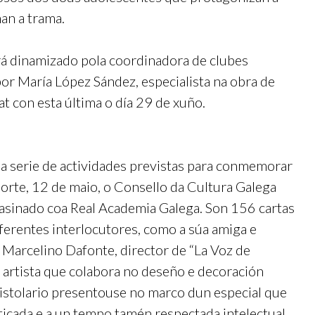
an a trama.
rá dinamizado pola coordinadora de clubes
por María López Sández, especialista na obra de
t con esta última o día 29 de xuño.
a serie de actividades previstas para conmemorar
orte, 12 de maio, o Consello da Cultura Galega
 asinado coa Real Academia Galega. Son 156 cartas
ferentes interlocutores, como a súa amiga e
arcelino Dafonte, director de “La Voz de
e artista que colabora no deseño e decoración
pistolario presentouse no marco dun especial que
ticada e a un tempo tamén respectada intelectual.