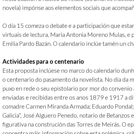
novela) impónse aos elementos sociais que acompañ
O día 15 comeza o debate e a participación que esta
virtuais de lectura, María Antonia Moreno Mulas, e 
Emilia Pardo Bazán. O calendario inclúe tamén un cha
Actividades para o centenario
Esta proposta inclúese no marco do calendario dunh
o centenario do pasamento da novelista. No día da m
puxo en rede o seu epistolario por mor do convenio
enviadas e recibidas entre os anos 1879 e 1917 a di
comadre Carmen Miranda Armada; Eduardo Pondal; M
Galicia”, José Alguero Penedo, notario de Betanzos 
figurativa na construción das Torres de Meirás. O e
concentra máis información sobre esta polémica, cri