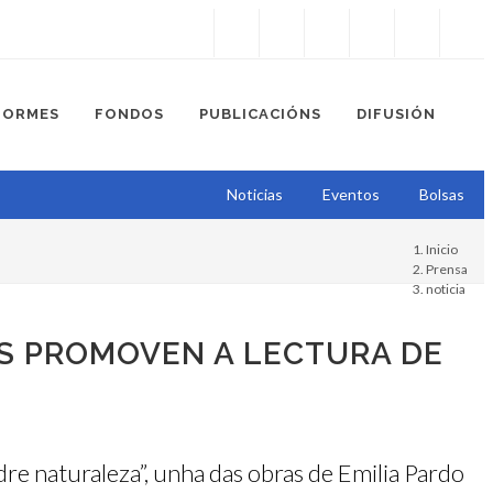
Instagram
Facebook
Twitter
Soundcloud
Youtube
+34.981.9572
correo@
FORMES
FONDOS
PUBLICACIÓNS
DIFUSIÓN
Noticias
Eventos
Bolsas
Inicio
Prensa
noticia
ES PROMOVEN A LECTURA DE
re naturaleza”, unha das obras de Emilia Pardo