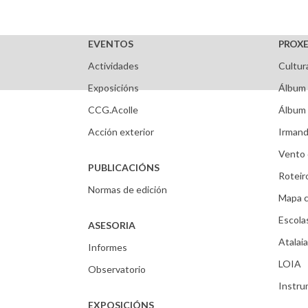
EVENTOS
PROXE
Actividades
Cultur
Exposicións
Álbum 
CCG.Acolle
Álbum 
Acción exterior
Irmand
Vento 
PUBLICACIÓNS
Roteir
Normas de edición
Mapa c
Escola
ASESORIA
Atalaia
Informes
LOIA
Observatorio
Instr
EXPOSICIÓNS