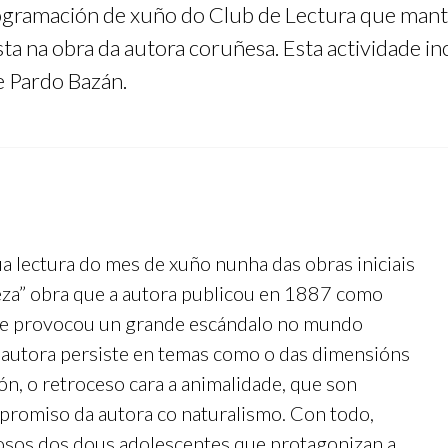
rogramación de xuño do Club de Lectura que man
sta na obra da autora coruñesa. Esta actividade
 Pardo Bazán.
úa lectura do mes de xuño nunha das obras iniciais
leza” obra que a autora publicou en 1887 como
 que provocou un grande escándalo no mundo
 a autora persiste en temas como o das dimensións
zón, o retroceso cara a animalidade, que son
romiso da autora co naturalismo. Con todo,
uosos dos dous adolescentes que protagonizan a