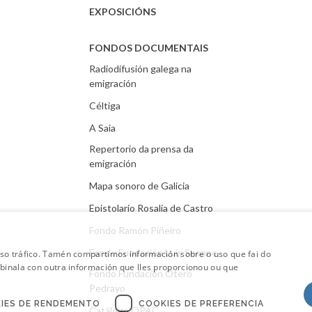
EXPOSICIÓNS
FONDOS DOCUMENTAIS
Radiodifusión galega na
emigración
Céltiga
A Saia
Repertorio da prensa da
emigración
Mapa sonoro de Galicia
Epistolario Rosalía de Castro
Fondo Ramón Piñeiro
Fondo Fundación Luís Seoane
oso tráfico. Tamén compartimos información sobre o uso que fai do
mbinala con outra información que lles proporcionou ou que
Fondo Fundación Otero
Pedrayo
IES DE RENDEMENTO
COOKIES DE PREFERENCIA
Catálogo.OPAC