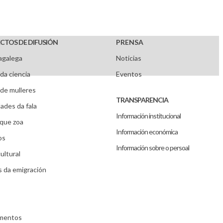
CTOS DE DIFUSIÓN
PRENSA
agalega
Noticias
da ciencia
Eventos
de mulleres
TRANSPARENCIA
ades da fala
Información institucional
que zoa
Información económica
os
Información sobre o persoal
ultural
s da emigración
umentos