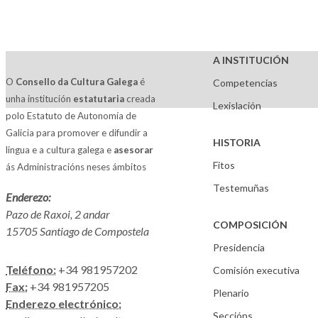
A INSTITUCIÓN
O
Consello da Cultura Galega
é
Competencias
unha institución
estatutaria
creada
Lexislación
polo Estatuto de Autonomía de
Galicia para promover e difundir a
HISTORIA
lingua e a cultura galega e
asesorar
Fitos
ás Administracións neses ámbitos
Testemuñas
Enderezo:
Pazo de Raxoi, 2 andar
COMPOSICIÓN
15705 Santiago de Compostela
Presidencia
Teléfono:
+34 981957202
Comisión executiva
Fax:
+34 981957205
Plenario
Enderezo electrónico:
Seccións