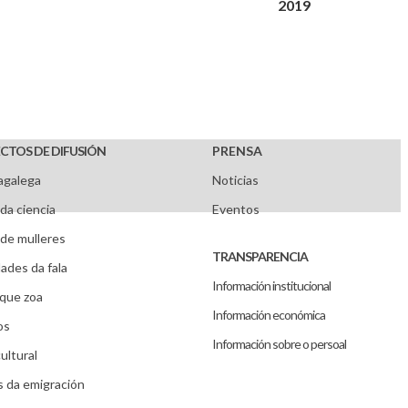
2019
CTOS DE DIFUSIÓN
PRENSA
agalega
Noticias
da ciencia
Eventos
de mulleres
TRANSPARENCIA
ades da fala
Información institucional
que zoa
Información económica
os
Información sobre o persoal
ultural
s da emigración