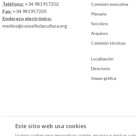
Teléfono:
+34 981957202
Comisión executiva
Fax:
+34 981957205
Plenario
Enderezo electrónico:
Seccións
medios@consellodacultura.org
Arquivos
Comisión técnicas
Localización
Directorio
Imaxe gráfica
Este sitio web usa cookies
Usamos cookies para personalizar contido, anuncios e analizar o n