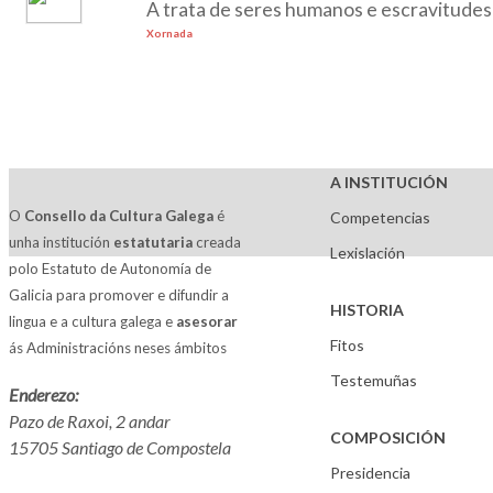
A trata de seres humanos e escravitudes
Xornada
A INSTITUCIÓN
O
Consello da Cultura Galega
é
Competencias
unha institución
estatutaria
creada
Lexislación
polo Estatuto de Autonomía de
Galicia para promover e difundir a
HISTORIA
lingua e a cultura galega e
asesorar
Fitos
ás Administracións neses ámbitos
Testemuñas
Enderezo:
Pazo de Raxoi, 2 andar
COMPOSICIÓN
15705 Santiago de Compostela
Presidencia