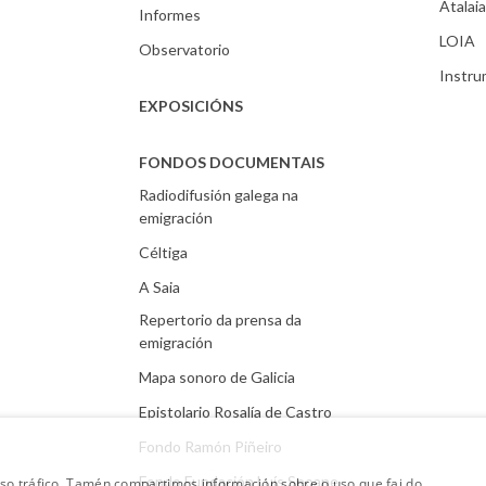
Atalaia
Informes
LOIA
Observatorio
Instr
EXPOSICIÓNS
FONDOS DOCUMENTAIS
Radiodifusión galega na
emigración
Céltiga
A Saia
Repertorio da prensa da
emigración
Mapa sonoro de Galicia
Epistolario Rosalía de Castro
Fondo Ramón Piñeiro
Fondo Fundación Luís Seoane
oso tráfico. Tamén compartimos información sobre o uso que fai do