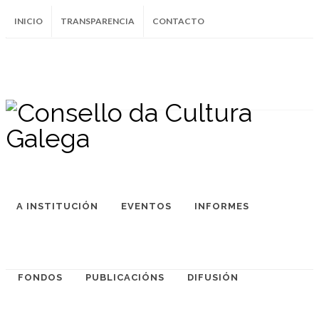
INICIO
TRANSPARENCIA
CONTACTO
SUBSCRÍBETE AO BOLETÍN
Instagram
Facebook
Twitter
Soundcloud
Youtube
+34.981.9572
correo@
A INSTITUCIÓN
EVENTOS
INFORMES
FONDOS
PUBLICACIÓNS
DIFUSIÓN