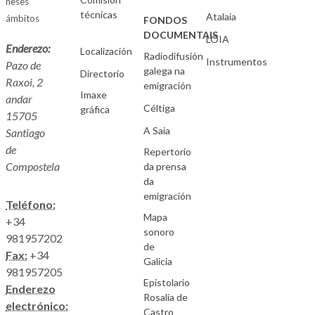
neses
técnicas
Atalaia
ámbitos
FONDOS
DOCUMENTAIS
LOIA
Enderezo:
Localización
Radiodifusión
Instrumentos
Pazo de
galega na
Directorio
Raxoi, 2
emigración
Imaxe
andar
Céltiga
gráfica
15705
A Saia
Santiago
de
Repertorio
Compostela
da prensa
da
emigración
Teléfono:
Mapa
+34
sonoro
981957202
de
Fax:
+34
Galicia
981957205
Epistolario
Enderezo
Rosalía de
electrónico:
Castro