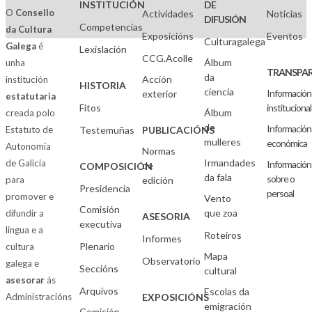
INSTITUCIÓN
DE
O
Consello
Actividades
Noticias
DIFUSIÓN
Competencias
da Cultura
Exposicións
Eventos
Culturagalega
Galega
é
Lexislación
CCG.Acolle
Álbum
unha
TRANSPAR
da
Acción
institución
HISTORIA
ciencia
Información
exterior
estatutaria
Fitos
institucional
Álbum
creada polo
de
Información
Estatuto de
Testemuñas
PUBLICACIÓNS
mulleres
económica
Autonomía
Normas
Irmandades
de Galicia
Información
de
COMPOSICIÓN
da fala
sobre o
para
edición
Presidencia
persoal
promover e
Vento
Comisión
que zoa
difundir a
ASESORIA
executiva
lingua e a
Roteiros
Informes
Plenario
cultura
Mapa
Observatorio
galega e
Seccións
cultural
asesorar
ás
Arquivos
Escolas da
Administracións
EXPOSICIÓNS
emigración
Comisión