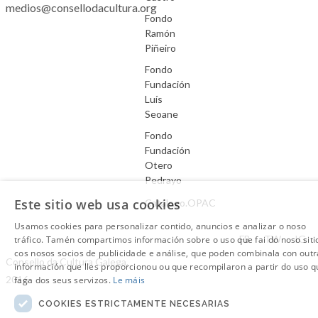
medios@consellodacultura.org
Fondo
Ramón
Piñeiro
Fondo
Fundación
Luís
Seoane
Fondo
Fundación
Otero
Pedrayo
Este sitio web usa cookies
Catálogo.OPAC
Usamos cookies para personalizar contido, anuncios e analizar o noso
Aviso Legal
FB
TW
IG
tráfico. Tamén compartimos información sobre o uso que fai do noso siti
cos nosos socios de publicidade e análise, que poden combinala con outr
Consello da Cultura Galega.
información que lles proporcionou ou que recompilaron a partir do uso q
2016
faga dos seus servizos.
Le máis
COOKIES ESTRICTAMENTE NECESARIAS