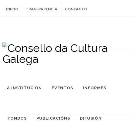
INICIO
TRANSPARENCIA
CONTACTO
SUBSCRÍBETE AO BOLETÍN
Instagram
Facebook
Twitter
Soundcloud
Youtube
+34.981.9572
correo@
A INSTITUCIÓN
EVENTOS
INFORMES
FONDOS
PUBLICACIÓNS
DIFUSIÓN