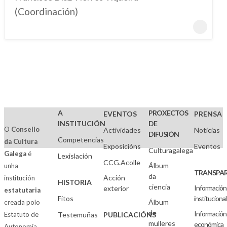
(Coordinación)
A
PROXECTOS
EVENTOS
PRENSA
INSTITUCIÓN
DE
O
Consello
Actividades
Noticias
DIFUSIÓN
Competencias
da Cultura
Exposicións
Eventos
Culturagalega
Galega
é
Lexislación
CCG.Acolle
Álbum
unha
TRANSPAR
da
Acción
institución
HISTORIA
ciencia
Información
exterior
estatutaria
Fitos
institucional
Álbum
creada polo
de
Información
Estatuto de
Testemuñas
PUBLICACIÓNS
mulleres
económica
Autonomía