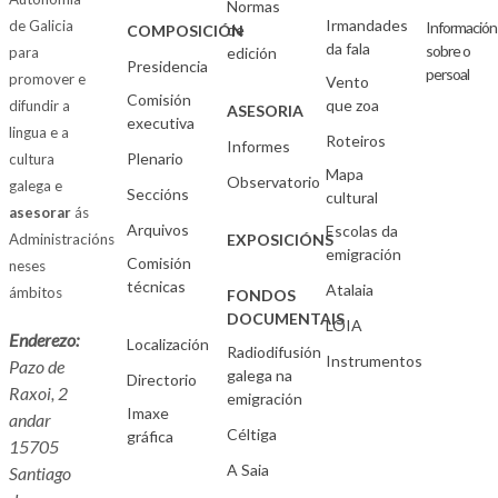
Normas
Irmandades
de Galicia
Información
de
COMPOSICIÓN
da fala
sobre o
para
edición
Presidencia
persoal
promover e
Vento
Comisión
que zoa
difundir a
ASESORIA
executiva
lingua e a
Roteiros
Informes
Plenario
cultura
Mapa
Observatorio
galega e
Seccións
cultural
asesorar
ás
Arquivos
Escolas da
Administracións
EXPOSICIÓNS
emigración
Comisión
neses
técnicas
Atalaia
ámbitos
FONDOS
DOCUMENTAIS
LOIA
Enderezo:
Localización
Radiodifusión
Instrumentos
Pazo de
galega na
Directorio
Raxoi, 2
emigración
Imaxe
andar
Céltiga
gráfica
15705
A Saia
Santiago