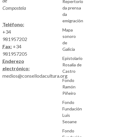
de
Repertorio
Compostela
da prensa
da
emigración
Teléfono:
Mapa
+34
sonoro
981957202
de
Fax:
+34
Galicia
981957205
Epistolario
Enderezo
Rosalía de
electrónico:
Castro
medios@consellodacultura.org
Fondo
Ramón
Piñeiro
Fondo
Fundación
Luís
Seoane
Fondo