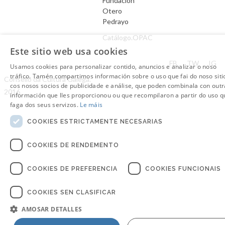
Fundación
Otero
Pedrayo
Catálogo.OPAC
Este sitio web usa cookies
Aviso Legal
FB
TW
IG
Usamos cookies para personalizar contido, anuncios e analizar o noso
tráfico. Tamén compartimos información sobre o uso que fai do noso siti
Consello da Cultura Galega.
cos nosos socios de publicidade e análise, que poden combinala con outr
2016
información que lles proporcionou ou que recompilaron a partir do uso q
faga dos seus servizos.
Le máis
COOKIES ESTRICTAMENTE NECESARIAS
COOKIES DE RENDEMENTO
COOKIES DE PREFERENCIA
COOKIES FUNCIONAIS
COOKIES SEN CLASIFICAR
AMOSAR DETALLES