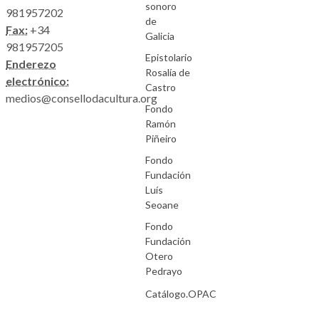
sonoro
981957202
de
Fax:
+34
Galicia
981957205
Epistolario
Enderezo
Rosalía de
electrónico:
Castro
medios@consellodacultura.org
Fondo
Ramón
Piñeiro
Fondo
Fundación
Luís
Seoane
Fondo
Fundación
Otero
Pedrayo
Catálogo.OPAC