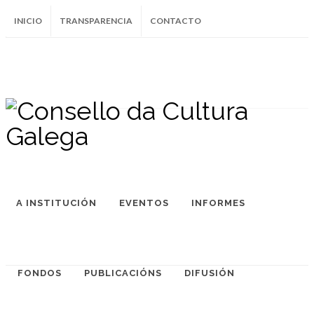
INICIO
TRANSPARENCIA
CONTACTO
SUBSCRÍBETE AO BOLETÍN
Instagram
Facebook
Twitter
Soundcloud
Youtube
+34.981.9572
correo@
A INSTITUCIÓN
EVENTOS
INFORMES
FONDOS
PUBLICACIÓNS
DIFUSIÓN