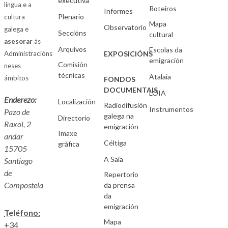
executiva
lingua e a
Roteiros
Informes
Plenario
cultura
Mapa
Observatorio
galega e
Seccións
cultural
asesorar
ás
Arquivos
Escolas da
Administracións
EXPOSICIÓNS
emigración
Comisión
neses
técnicas
Atalaia
ámbitos
FONDOS
DOCUMENTAIS
LOIA
Enderezo:
Localización
Radiodifusión
Instrumentos
Pazo de
galega na
Directorio
Raxoi, 2
emigración
Imaxe
andar
Céltiga
gráfica
15705
A Saia
Santiago
de
Repertorio
Compostela
da prensa
da
emigración
Teléfono:
Mapa
+34