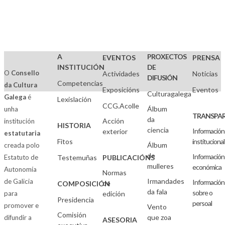
A
PROXECTOS
EVENTOS
PRENSA
INSTITUCIÓN
DE
O
Consello
Actividades
Noticias
DIFUSIÓN
Competencias
da Cultura
Exposicións
Eventos
Culturagalega
Galega
é
Lexislación
CCG.Acolle
Álbum
unha
TRANSPAR
da
Acción
institución
HISTORIA
ciencia
Información
exterior
estatutaria
Fitos
institucional
Álbum
creada polo
de
Información
Estatuto de
Testemuñas
PUBLICACIÓNS
mulleres
económica
Autonomía
Normas
Irmandades
de Galicia
Información
de
COMPOSICIÓN
da fala
sobre o
para
edición
Presidencia
persoal
promover e
Vento
Comisión
que zoa
difundir a
ASESORIA