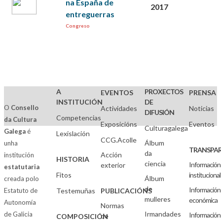
na España de
2017
entreguerras
Congreso
A
PROXECTOS
EVENTOS
PRENSA
INSTITUCIÓN
DE
O
Consello
Actividades
Noticias
DIFUSIÓN
Competencias
da Cultura
Exposicións
Eventos
Culturagalega
Galega
é
Lexislación
CCG.Acolle
Álbum
unha
TRANSPAR
da
Acción
institución
HISTORIA
ciencia
Información
exterior
estatutaria
Fitos
institucional
Álbum
creada polo
de
Información
Estatuto de
Testemuñas
PUBLICACIÓNS
mulleres
económica
Autonomía
Normas
Irmandades
de Galicia
Información
de
COMPOSICIÓN