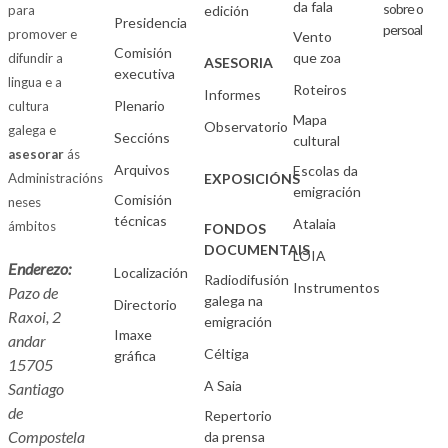
da fala
sobre o
para
edición
Presidencia
persoal
promover e
Vento
Comisión
que zoa
difundir a
ASESORIA
executiva
lingua e a
Roteiros
Informes
Plenario
cultura
Mapa
Observatorio
galega e
Seccións
cultural
asesorar
ás
Arquivos
Escolas da
Administracións
EXPOSICIÓNS
emigración
Comisión
neses
técnicas
Atalaia
ámbitos
FONDOS
DOCUMENTAIS
LOIA
Enderezo:
Localización
Radiodifusión
Instrumentos
Pazo de
galega na
Directorio
Raxoi, 2
emigración
Imaxe
andar
Céltiga
gráfica
15705
A Saia
Santiago
de
Repertorio
Compostela
da prensa