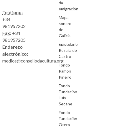
da
emigración
Teléfono:
Mapa
+34
sonoro
981957202
de
Fax:
+34
Galicia
981957205
Epistolario
Enderezo
Rosalía de
electrónico:
Castro
medios@consellodacultura.org
Fondo
Ramón
Piñeiro
Fondo
Fundación
Luís
Seoane
Fondo
Fundación
Otero