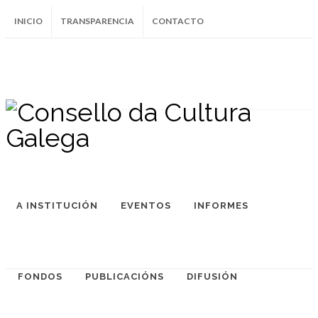
INICIO
TRANSPARENCIA
CONTACTO
SUBSCRÍBETE AO BOLETÍN
Instagram
Facebook
Twitter
Soundcloud
Youtube
+34.981.9572
correo@
A INSTITUCIÓN
EVENTOS
INFORMES
FONDOS
PUBLICACIÓNS
DIFUSIÓN