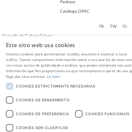
Pedrayo
Catálogo.OPAC
Aviso Legal
FB
TW
IG
Consello da Cultura Galega.
2016
Este sitio web usa cookies
Usamos cookies para personalizar contido, anuncios e analizar o noso
tráfico. Tamén compartimos información sobre o uso que fai do noso siti
cos nosos socios de publicidade e análise, que poden combinala con outr
información que lles proporcionou ou que recompilaron a partir do uso q
faga dos seus servizos.
Le máis
COOKIES ESTRICTAMENTE NECESARIAS
COOKIES DE RENDEMENTO
COOKIES DE PREFERENCIA
COOKIES FUNCIONAIS
COOKIES SEN CLASIFICAR