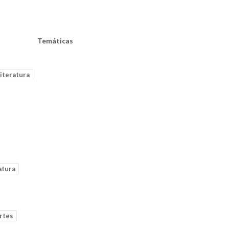
Temáticas
iteratura
atura
rtes