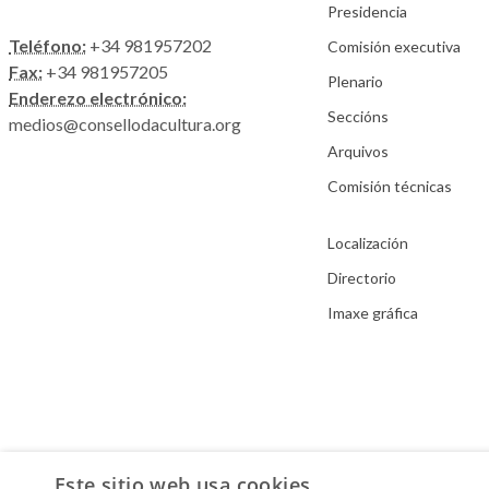
Presidencia
Teléfono:
+34 981957202
Comisión executiva
Fax:
+34 981957205
Plenario
Enderezo electrónico:
Seccións
medios@consellodacultura.org
Arquivos
Comisión técnicas
Localización
Directorio
Imaxe gráfica
Este sitio web usa cookies