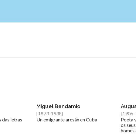
Miguel Bendamio
Augus
[1873-1938]
[1906-
 das letras
Un emigrante aresán en Cuba
Poeta 
os seus
homes 