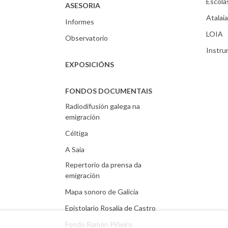
Escola
ASESORIA
Atalaia
Informes
LOIA
Observatorio
Instr
EXPOSICIÓNS
FONDOS DOCUMENTAIS
Radiodifusión galega na
emigración
Céltiga
A Saia
Repertorio da prensa da
emigración
Mapa sonoro de Galicia
Epistolario Rosalía de Castro
Fondo Ramón Piñeiro