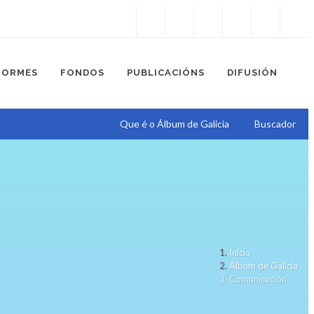
Instagram
Facebook
Twitter
Soundcloud
Youtube
+34.981.9572
correo@
FORMES
FONDOS
PUBLICACIÓNS
DIFUSIÓN
Que é o Álbum de Galicia
Buscador
Inicio
Álbum de Galicia
Comunicación