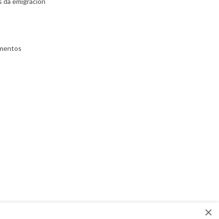
s da emigración
umentos
×