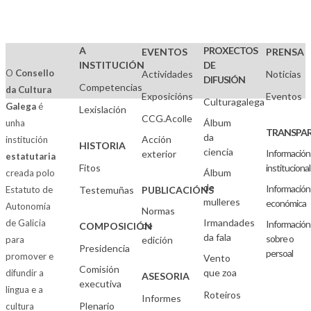
A
PROXECTOS
EVENTOS
PRENSA
INSTITUCIÓN
DE
O
Consello
Actividades
Noticias
DIFUSIÓN
Competencias
da Cultura
Exposicións
Eventos
Culturagalega
Galega
é
Lexislación
CCG.Acolle
Álbum
unha
TRANSPAR
da
Acción
institución
HISTORIA
ciencia
Información
exterior
estatutaria
Fitos
institucional
Álbum
creada polo
de
Información
Estatuto de
Testemuñas
PUBLICACIÓNS
mulleres
económica
Autonomía
Normas
Irmandades
de Galicia
Información
de
COMPOSICIÓN
da fala
sobre o
para
edición
Presidencia
persoal
promover e
Vento
Comisión
que zoa
difundir a
ASESORIA
executiva
lingua e a
Roteiros
Informes
Plenario
cultura