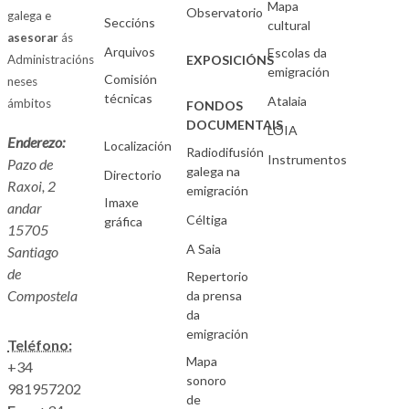
Mapa
Observatorio
galega e
Seccións
cultural
asesorar
ás
Arquivos
Escolas da
Administracións
EXPOSICIÓNS
emigración
Comisión
neses
técnicas
Atalaia
ámbitos
FONDOS
DOCUMENTAIS
LOIA
Enderezo:
Localización
Radiodifusión
Instrumentos
Pazo de
galega na
Directorio
Raxoi, 2
emigración
Imaxe
andar
Céltiga
gráfica
15705
A Saia
Santiago
de
Repertorio
Compostela
da prensa
da
emigración
Teléfono:
Mapa
+34
sonoro
981957202
de