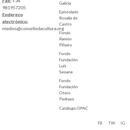
Fax:
+34
Galicia
981957205
Epistolario
Enderezo
Rosalía de
electrónico:
Castro
medios@consellodacultura.org
Fondo
Ramón
Piñeiro
Fondo
Fundación
Luís
Seoane
Fondo
Fundación
Otero
Pedrayo
Catálogo.OPAC
Aviso Legal
FB
TW
IG