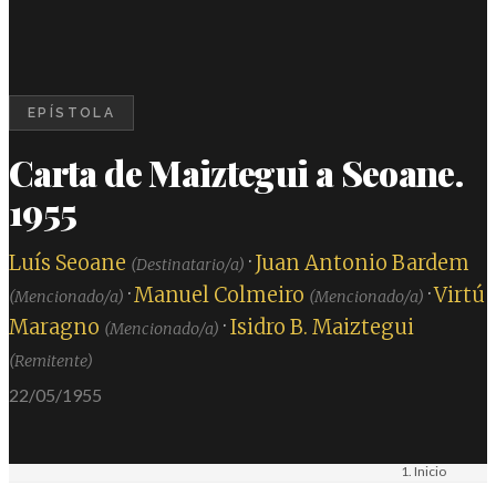
EPÍSTOLA
Carta de Maiztegui a Seoane.
1955
Luís Seoane
·
Juan Antonio Bardem
(Destinatario/a)
·
Manuel Colmeiro
·
Virtú
(Mencionado/a)
(Mencionado/a)
Maragno
·
Isidro B. Maiztegui
(Mencionado/a)
(Remitente)
22/05/1955
Inicio
Materiais