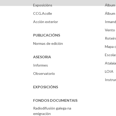
Exposicións
Álbum 
CCG.Acolle
Álbum 
Acción exterior
Irmand
Vento 
PUBLICACIÓNS
Roteir
Normas de edición
Mapa c
Escola
ASESORIA
Atalaia
Informes
LOIA
Observatorio
Instr
EXPOSICIÓNS
FONDOS DOCUMENTAIS
Radiodifusión galega na
emigración