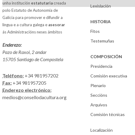
unha institución
estatutaria
creada
Lexislación
polo Estatuto de Autonomía de
Galicia para promover e difundir a
HISTORIA
lingua e a cultura galega e
asesorar
Fitos
ás Administracións neses ámbitos
Testemuñas
Enderezo:
Pazo de Raxoi, 2 andar
COMPOSICIÓN
15705 Santiago de Compostela
Presidencia
Teléfono:
+34 981957202
Comisión executiva
Fax:
+34 981957205
Plenario
Enderezo electrónico:
Seccións
medios@consellodacultura.org
Arquivos
Comisión técnicas
Localización