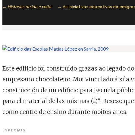
Historias de ida e volta
As iniciativas educativas da emigra
Este edificio foi construído grazas ao legado 
empresario chocolateiro. Moi vinculado á súa vil
construcción de un edificio para Escuela públic
para el material de las mismas (...)". Desexo que
como centro de ensino durante moitos anos.
ESPECIAIS