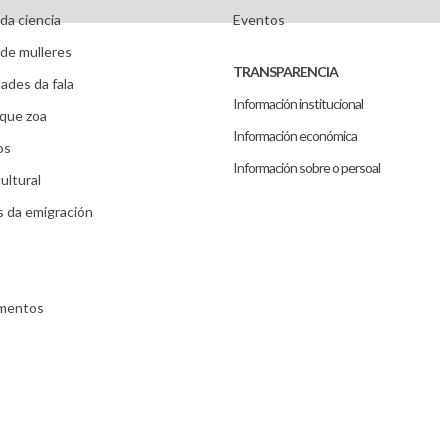
da ciencia
Eventos
de mulleres
TRANSPARENCIA
ades da fala
Información institucional
que zoa
Información económica
os
Información sobre o persoal
ultural
s da emigración
umentos