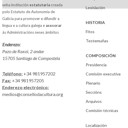
unha institución
estatutaria
creada
Lexislación
polo Estatuto de Autonomía de
Galicia para promover e difundir a
HISTORIA
lingua e a cultura galega e
asesorar
Fitos
ás Administracións neses ámbitos
Testemuñas
Enderezo:
Pazo de Raxoi, 2 andar
COMPOSICIÓN
15705 Santiago de Compostela
Presidencia
Teléfono:
+34 981957202
Comisión executiva
Fax:
+34 981957205
Plenario
Enderezo electrónico:
Seccións
medios@consellodacultura.org
Arquivos
Comisión técnicas
Localización