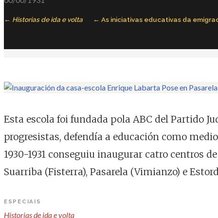
Historias de ida e volta
As iniciativas educativas da emigra
Esta escola foi fundada pola ABC del Partido Jud
progresistas, defendía a educación como medio 
1930-1931 conseguiu inaugurar catro centros de
Suarriba (Fisterra), Pasarela (Vimianzo) e Esto
ESPECIAIS
Historias de ida e volta