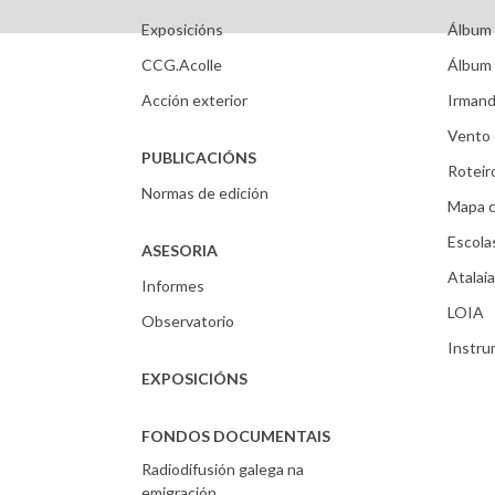
Exposicións
Álbum 
CCG.Acolle
Álbum 
Acción exterior
Irmand
Vento 
PUBLICACIÓNS
Roteir
Normas de edición
Mapa c
Escola
ASESORIA
Atalaia
Informes
LOIA
Observatorio
Instr
EXPOSICIÓNS
FONDOS DOCUMENTAIS
Radiodifusión galega na
emigración