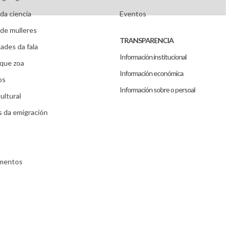
da ciencia
Eventos
de mulleres
TRANSPARENCIA
ades da fala
Información institucional
que zoa
Información económica
os
Información sobre o persoal
ultural
s da emigración
umentos