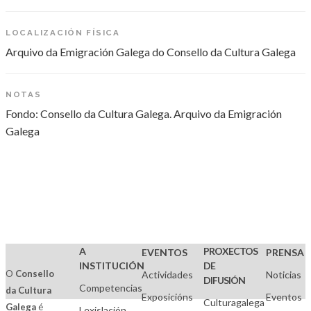
LOCALIZACIÓN FÍSICA
Arquivo da Emigración Galega do Consello da Cultura Galega
NOTAS
Fondo: Consello da Cultura Galega. Arquivo da Emigración
Galega
A
PROXECTOS
EVENTOS
PRENSA
INSTITUCIÓN
DE
O
Consello
Actividades
Noticias
DIFUSIÓN
Competencias
da Cultura
Exposicións
Eventos
Culturagalega
Galega
é
Lexislación