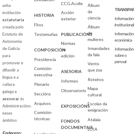
CCG.Acolle
Álbum
unha
TRANSPAR
da
Acción
institución
HISTORIA
ciencia
Información
exterior
estatutaria
Fitos
institucional
Álbum
creada polo
de
Información
Estatuto de
Testemuñas
PUBLICACIÓNS
mulleres
económica
Autonomía
Normas
Irmandades
de Galicia
Información
de
COMPOSICIÓN
da fala
sobre o
para
edición
Presidencia
persoal
promover e
Vento
Comisión
que zoa
difundir a
ASESORIA
executiva
lingua e a
Roteiros
Informes
Plenario
cultura
Mapa
Observatorio
galega e
Seccións
cultural
asesorar
ás
Arquivos
Escolas da
Administracións
EXPOSICIÓNS
emigración
Comisión
neses
técnicas
Atalaia
ámbitos
FONDOS
DOCUMENTAIS
LOIA
Enderezo: