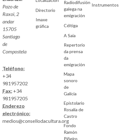
Localización
Radiodifusión
Instrumentos
Pazo de
galega na
Directorio
Raxoi, 2
emigración
Imaxe
andar
Céltiga
gráfica
15705
A Saia
Santiago
de
Repertorio
Compostela
da prensa
da
emigración
Teléfono:
Mapa
+34
sonoro
981957202
de
Fax:
+34
Galicia
981957205
Epistolario
Enderezo
Rosalía de
electrónico:
Castro
medios@consellodacultura.org
Fondo
Ramón
Piñeiro