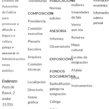
Información
Estatuto de
Testemuñas
PUBLICACIÓNS
mulleres
económica
Autonomía
Normas
Irmandades
de Galicia
Información
de
COMPOSICIÓN
da fala
sobre o
para
edición
Presidencia
persoal
promover e
Vento
Comisión
que zoa
difundir a
ASESORIA
executiva
lingua e a
Roteiros
Informes
Plenario
cultura
Mapa
Observatorio
galega e
Seccións
cultural
asesorar
ás
Arquivos
Escolas da
Administracións
EXPOSICIÓNS
emigración
Comisión
neses
técnicas
Atalaia
ámbitos
FONDOS
DOCUMENTAIS
LOIA
Enderezo:
Localización
Radiodifusión
Instrumentos
Pazo de
galega na
Directorio
Raxoi, 2
emigración
Imaxe
andar
Céltiga
gráfica
15705