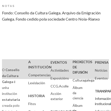
NOTAS
Fondo: Consello da Cultura Galega. Arquivo da Emigración
Galega. Fondo cedido pola sociedade Centro Noia-Rianxo
A
PROXECTOS
EVENTOS
PRENSA
INSTITUCIÓN
DE
O
Consello
Actividades
Noticias
DIFUSIÓN
Competencias
da Cultura
Exposicións
Eventos
Culturagalega
Galega
é
Lexislación
CCG.Acolle
Álbum
unha
TRANSPAR
da
Acción
institución
HISTORIA
ciencia
Información
exterior
estatutaria
Fitos
institucional
Álbum
creada polo
de