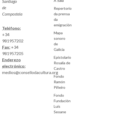
A Saia
Santiago
de
Repertorio
Compostela
da prensa
da
emigración
Teléfono:
Mapa
+34
sonoro
981957202
de
Fax:
+34
Galicia
981957205
Epistolario
Enderezo
Rosalía de
electrónico:
Castro
medios@consellodacultura.org
Fondo
Ramón
Piñeiro
Fondo
Fundación
Luís
Seoane