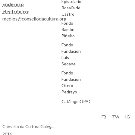
Epistolario
Enderezo
Rosalía de
electrónico:
Castro
medios@consellodacultura.org
Fondo
Ramón
Piñeiro
Fondo
Fundación
Luís
Seoane
Fondo
Fundación
Otero
Pedrayo
Catálogo.OPAC
Aviso Legal
FB
TW
IG
Consello da Cultura Galega.
2016