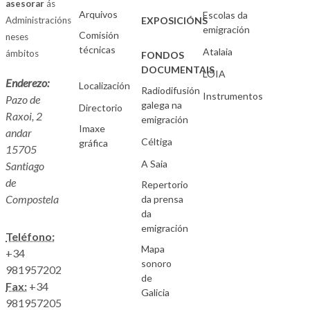
asesorar
ás
Arquivos
Escolas da
Administracións
EXPOSICIÓNS
emigración
Comisión
neses
técnicas
Atalaia
ámbitos
FONDOS
DOCUMENTAIS
LOIA
Enderezo:
Localización
Radiodifusión
Instrumentos
Pazo de
galega na
Directorio
Raxoi, 2
emigración
Imaxe
andar
Céltiga
gráfica
15705
A Saia
Santiago
de
Repertorio
Compostela
da prensa
da
emigración
Teléfono:
Mapa
+34
sonoro
981957202
de
Fax:
+34
Galicia
981957205