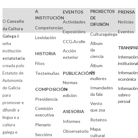
A
PROXECTOS
EVENTOS
PRENSA
INSTITUCIÓN
DE
O
Consello
Actividades
Noticias
DIFUSIÓN
Competencias
da Cultura
Exposicións
Eventos
Culturagalega
Galega
é
Lexislación
CCG.Acolle
Álbum
unha
TRANSPAR
da
Acción
institución
HISTORIA
ciencia
Información
exterior
estatutaria
Fitos
institucional
Álbum
creada polo
de
Información
Estatuto de
Testemuñas
PUBLICACIÓNS
mulleres
económica
Autonomía
Normas
Irmandades
de Galicia
Información
de
COMPOSICIÓN
da fala
sobre o
para
edición
Presidencia
persoal
promover e
Vento
Comisión
que zoa
difundir a
ASESORIA
executiva
lingua e a
Roteiros
Informes
Plenario
cultura
Mapa
Observatorio
galega e
Seccións
cultural