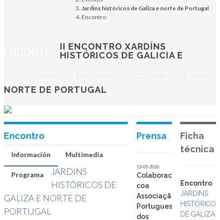
II Encontro Xardíns
Jardins históricos de Galiza e norte de Portugal
Encontro
históricos de Galicia
e norte de Portugal
II ENCONTRO XARDÍNS
ENCONTRO
HISTÓRICOS DE GALICIA E
12 de maio de 2026
Actividades
Exposicións
CCG.Acolle
Exterior
SANTIAGO DE COMPOSTELA
NORTE DE PORTUGAL
Encontro
Prensa
Ficha
técnica
Información
Multimedia
13-05-2026
JARDINS
Programa
Colaboración
HISTÓRICOS DE
Encontro
coa
JARDINS
Associação
GALIZA E NORTE DE
HISTÓRICO
Portuguesa
PORTUGAL
DE GALIZA
dos