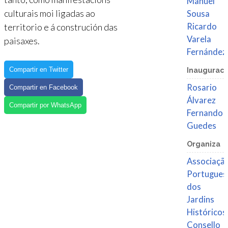
Manuel
culturais moi ligadas ao
Sousa
territorio e á construción das
Ricardo
Varela
paisaxes.
Fernández
Compartir en Twitter
Inauguraci
Rosario
Compartir en Facebook
Álvarez
Compartir por WhatsApp
Fernando
Guedes
Organiza
Associaçã
Portugues
dos
Jardins
Históricos
Consello