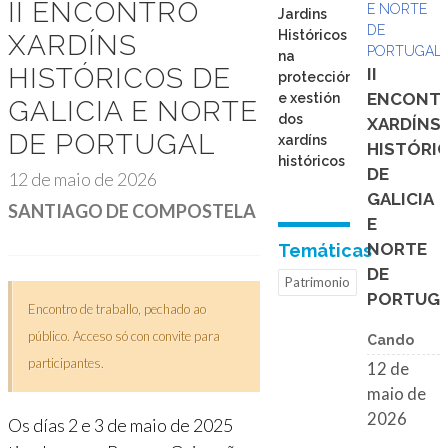
II ENCONTRO
E NORTE
Jardins
DE
Históricos
XARDÍNS
PORTUGAL
na
HISTÓRICOS DE
II
protección
ENCONT
e xestión
GALICIA E NORTE
dos
XARDÍNS
DE PORTUGAL
xardíns
HISTÓRI
históricos
DE
12 de maio de 2026
GALICIA
SANTIAGO DE COMPOSTELA
E
NORTE
Temáticas
DE
Patrimonio
PORTUG
Encontro de traballo, pechado ao
público. Acceso só con convite para
Cando
participantes.
12 de
maio de
2026
Os días 2 e 3 de maio de 2025