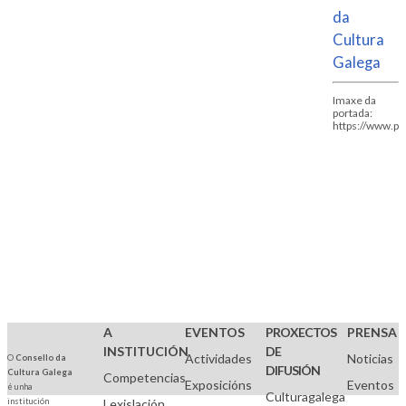
da
Cultura
Galega
Imaxe da
portada:
https://www.p
A
EVENTOS
PROXECTOS
PRENSA
INSTITUCIÓN
DE
Actividades
Noticias
O
Consello da
DIFUSIÓN
Cultura Galega
Competencias
Exposicións
Eventos
é unha
Culturagalega
institución
Lexislación