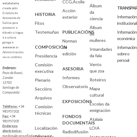
CCG.Acolle
estatutaria
Álbum
TRANSPAR
creada polo
Acción
da
Estatuto de
HISTORIA
Información
exterior
ciencia
Autonomía de
Fitos
institucional
Galicia para
Álbum
promover e
Testemuñas
PUBLICACIÓNS
Información
difundir a lingua
de
e a cultura
económica
mulleres
Normas
galega e
COMPOSICIÓN
de
Información
asesorar
ás
Irmandades
Administracións
edición
sobre o
da fala
Presidencia
neses ámbitos
persoal
Vento
Comisión
Enderezo:
ASESORIA
que zoa
executiva
Pazo de Raxoi,
Informes
2 andar
Roteiros
Plenario
15705
Observatorio
Santiago de
Mapa
Seccións
Compostela
cultural
Arquivos
EXPOSICIÓNS
Escolas da
Comisión
Teléfono:
+34
emigración
981957202
técnicas
FONDOS
Fax:
+34
Atalaia
981957205
DOCUMENTAIS
Enderezo
Localización
LOIA
electrónico:
Radiodifusión
medios@consellodacultura.org
Directorio
Instrumentos