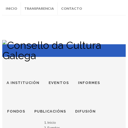
INICIO
TRANSPARENCIA
CONTACTO
SUBSCRÍBETE AO BOLETÍN
Instagram
Facebook
Twitter
Soundcloud
Youtube
+34.981.9572
correo@
A INSTITUCIÓN
EVENTOS
INFORMES
FONDOS
JARDINS HISTÓRICOS DE GALIZA E
PUBLICACIÓNS
DIFUSIÓN
NORTE DE PORTUGAL
Inicio
Eventos