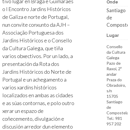
tivo lugar en Braga e Guimarães
Onde
o I Encontro Jardins Históricos
Santiago
de Galiza e norte de Portugal,
de
nun convite conxunto da AJH –
Composte
Associação Portuguesa dos
Lugar
Jardins Históricos e o Consello
Consello
da Cultura Galega, que tiña
da Cultura
varios obxectivos. Por un lado, a
Galega
presentación da Rota dos
Pazo de
Raxoi, 2º
Jardins Históricos do Norte de
andar
Portugal e un achegamento a
Praza do
Obradoiro,
varios xardíns históricos
s/n
localizados en ambas as cidades
15705
Santiago
e as súas contornas, e polo outro
de
xerar un espazo de
Compostela
coñecemento, divulgación e
Tel.: 981
957 202
discusión arredor dun elemento