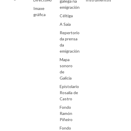
galega na
emigración
Imaxe
gráfica
Céltiga
A Saia
Repertorio
da prensa
da
emigración
Mapa
sonoro
de
Galicia
Epistolario
Rosalía de
Castro
Fondo
Ramón
Piñeiro
Fondo