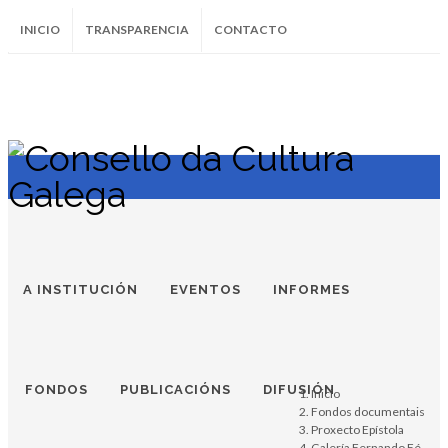
INICIO
TRANSPARENCIA
CONTACTO
SUBSCRÍBETE AO BOLETÍN
Instagram
Facebook
Twitter
Soundcloud
Youtube
+34.981.9572
correo@
A INSTITUCIÓN
EVENTOS
INFORMES
FONDOS
PUBLICACIÓNS
DIFUSIÓN
Inicio
Fondos documentais
Proxecto Epístola
Galería Fernando Fé