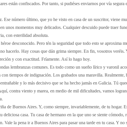
es están confiscados. Por tanto, si pudiéses enviarnos por vía segura
az. Ese número último, que yo he visto en casa de un suscritor, viene m
s en unos momentos muy delicados. Cualquier descuido puede traer funes
ia, con esterilidad absoluta.
 héroe desconocido. Pero tén la seguridad que todo esto se aproxima mu
ro no hacerlo. Hay cosas que dán grima siempre. En fin, vosotros veréis.
creción y con exactitud. Fríamente. Así lo hago hoy.
hondas lembranzas comunes. Es todo como un sueño lírico y varonil aco
 con tiempos de indignación. Los grabados una maravilla. Realmente, h
 entrañable y lo más decisivo que se ha hecho jamás en Galicia. Tú que
Aquí, contra viento y marea, en medio de mil dificultades, vamos logra
a.
ña de Buenos Aires. Y, como siempre, invariablemente, de tu hogar. Es
 tu deliciosa casa. Tu casa de hermano en la que uno se siente cómodo,
ón. Vale la pena ir a Buenos Aires para pasar una tarde en tu casa. Y no 