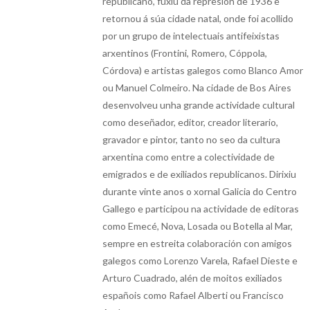
republicano, fuxiu da represión de 1936 e
retornou á súa cidade natal, onde foi acollido
por un grupo de intelectuais antifeixistas
arxentinos (Frontini, Romero, Cóppola,
Córdova) e artistas galegos como Blanco Amor
ou Manuel Colmeiro. Na cidade de Bos Aires
desenvolveu unha grande actividade cultural
como deseñador, editor, creador literario,
gravador e pintor, tanto no seo da cultura
arxentina como entre a colectividade de
emigrados e de exiliados republicanos. Dirixiu
durante vinte anos o xornal Galicia do Centro
Gallego e participou na actividade de editoras
como Emecé, Nova, Losada ou Botella al Mar,
sempre en estreita colaboración con amigos
galegos como Lorenzo Varela, Rafael Dieste e
Arturo Cuadrado, alén de moitos exiliados
españois como Rafael Alberti ou Francisco