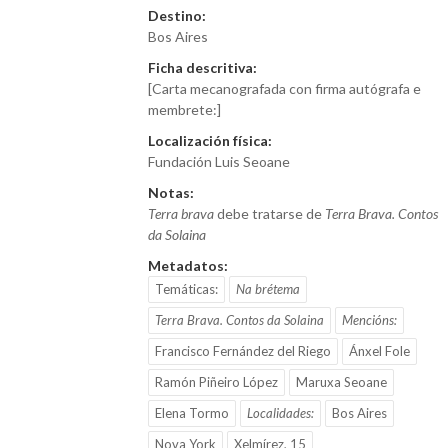
Destino:
Bos Aires
Ficha descritiva:
[Carta mecanografada con firma autógrafa e
membrete:]
Localización física:
Fundación Luis Seoane
Notas:
Terra brava
debe tratarse de
Terra Brava. Contos
da Solaina
Metadatos:
Temáticas:
Na brétema
Terra Brava. Contos da Solaina
Mencións:
Francisco Fernández del Riego
Ánxel Fole
Ramón Piñeiro López
Maruxa Seoane
Elena Tormo
Localidades:
Bos Aires
Nova York
Xelmírez, 15