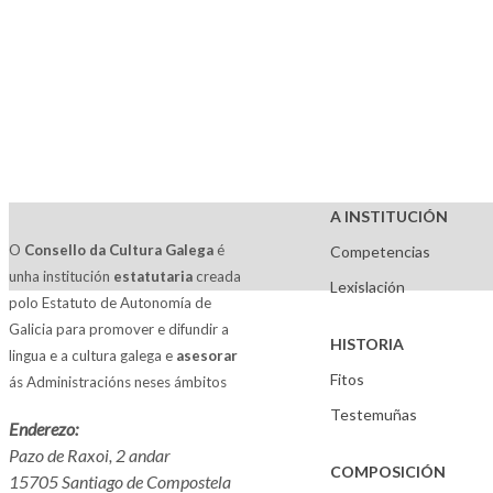
A INSTITUCIÓN
O
Consello da Cultura Galega
é
Competencias
unha institución
estatutaria
creada
Lexislación
polo Estatuto de Autonomía de
Galicia para promover e difundir a
HISTORIA
lingua e a cultura galega e
asesorar
Fitos
ás Administracións neses ámbitos
Testemuñas
Enderezo:
Pazo de Raxoi, 2 andar
COMPOSICIÓN
15705 Santiago de Compostela