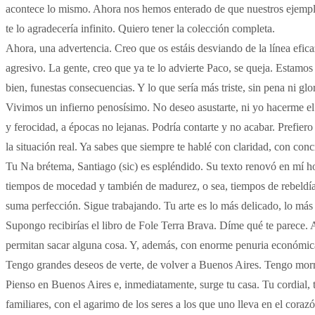
acontece lo mismo. Ahora nos hemos enterado de que nuestros ejemplar
te lo agradecería infinito. Quiero tener la colección completa.
Ahora, una advertencia. Creo que os estáis desviando de la línea efic
agresivo. La gente, creo que ya te lo advierte Paco, se queja. Estamo
bien, funestas consecuencias. Y lo que sería más triste, sin pena ni glor
Vivimos un infierno penosísimo. No deseo asustarte, ni yo hacerme el
y ferocidad, a épocas no lejanas. Podría contarte y no acabar. Prefie
la situación real. Ya sabes que siempre te hablé con claridad, con con
Tu Na brétema, Santiago (sic) es espléndido. Su texto renovó en mí 
tiempos de mocedad y también de madurez, o sea, tiempos de rebeldía
suma perfección. Sigue trabajando. Tu arte es lo más delicado, lo más
Supongo recibirías el libro de Fole Terra Brava. Díme qué te parece. 
permitan sacar alguna cosa. Y, además, con enorme penuria económic
Tengo grandes deseos de verte, de volver a Buenos Aires. Tengo morri
Pienso en Buenos Aires e, inmediatamente, surge tu casa. Tu cordial,
familiares, con el agarimo de los seres a los que uno lleva en el coraz