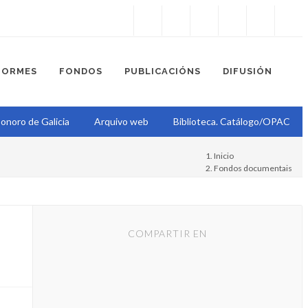
Instagram
Facebook
Twitter
Soundcloud
Youtube
+34.981.9572
correo@
FORMES
FONDOS
PUBLICACIÓNS
DIFUSIÓN
onoro de Galicia
Arquivo web
Biblioteca. Catálogo/OPAC
Inicio
Fondos documentais
Proxecto Epístola
Epístola
COMPARTIR EN