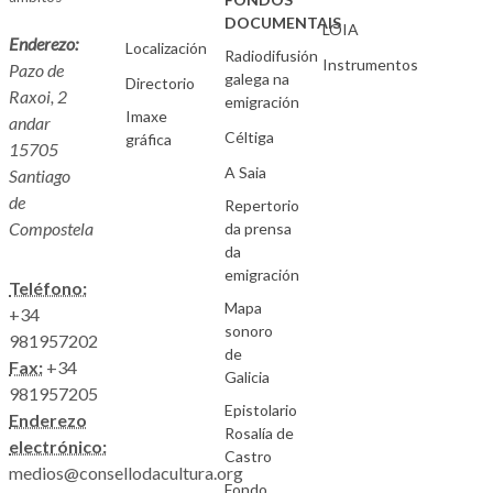
DOCUMENTAIS
LOIA
Enderezo:
Localización
Radiodifusión
Instrumentos
Pazo de
galega na
Directorio
Raxoi, 2
emigración
Imaxe
andar
Céltiga
gráfica
15705
A Saia
Santiago
de
Repertorio
Compostela
da prensa
da
emigración
Teléfono:
Mapa
+34
sonoro
981957202
de
Fax:
+34
Galicia
981957205
Epistolario
Enderezo
Rosalía de
electrónico:
Castro
medios@consellodacultura.org
Fondo