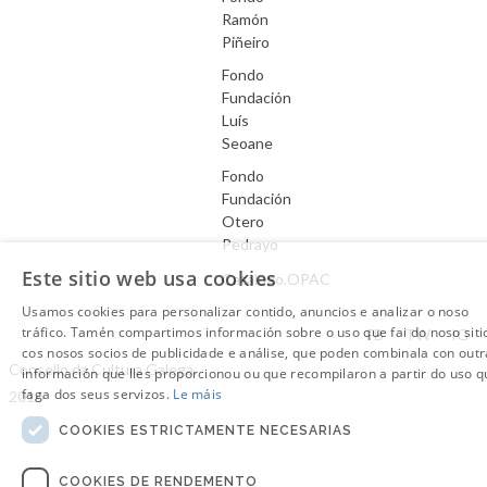
Ramón
Piñeiro
Fondo
Fundación
Luís
Seoane
Fondo
Fundación
Otero
Pedrayo
Este sitio web usa cookies
Catálogo.OPAC
Usamos cookies para personalizar contido, anuncios e analizar o noso
Aviso Legal
tráfico. Tamén compartimos información sobre o uso que fai do noso siti
FB
TW
IG
cos nosos socios de publicidade e análise, que poden combinala con outr
Consello da Cultura Galega.
información que lles proporcionou ou que recompilaron a partir do uso q
faga dos seus servizos.
Le máis
2016
COOKIES ESTRICTAMENTE NECESARIAS
COOKIES DE RENDEMENTO