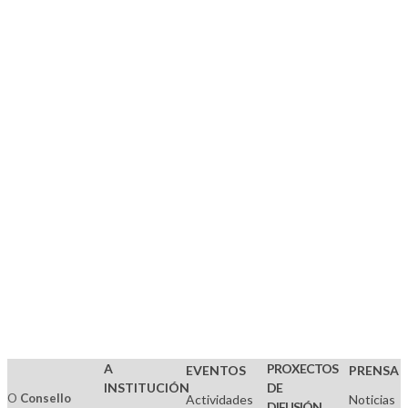
Orixe-
Data
Título
Tipo
[ O. ]
Destino
-
A
PROXECTOS
EVENTOS
PRENSA
INSTITUCIÓN
DE
O
Consello
Actividades
Noticias
DIFUSIÓN