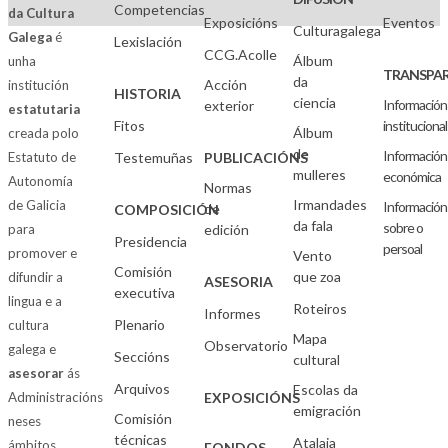
Competencias
da Cultura
Exposicións
Eventos
Culturagalega
Galega
é
Lexislación
CCG.Acolle
Álbum
unha
TRANSPAR
da
Acción
institución
HISTORIA
ciencia
Información
exterior
estatutaria
Fitos
institucional
Álbum
creada polo
de
Información
Estatuto de
Testemuñas
PUBLICACIÓNS
mulleres
económica
Autonomía
Normas
Irmandades
de Galicia
Información
de
COMPOSICIÓN
da fala
sobre o
para
edición
Presidencia
persoal
promover e
Vento
Comisión
que zoa
difundir a
ASESORIA
executiva
lingua e a
Roteiros
Informes
Plenario
cultura
Mapa
Observatorio
galega e
Seccións
cultural
asesorar
ás
Arquivos
Escolas da
Administracións
EXPOSICIÓNS
emigración
Comisión
neses
técnicas
Atalaia
ámbitos
FONDOS