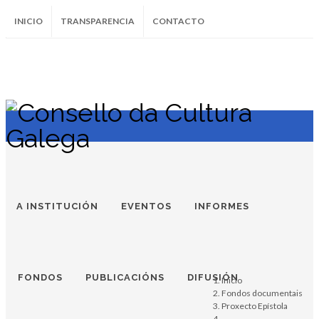
INICIO
TRANSPARENCIA
CONTACTO
SUBSCRÍBETE AO BOLETÍN
Instagram
Facebook
Twitter
Soundcloud
Youtube
+34.981.9572
correo@
A INSTITUCIÓN
EVENTOS
INFORMES
FONDOS
PUBLICACIÓNS
DIFUSIÓN
Inicio
Fondos documentais
Proxecto Epístola