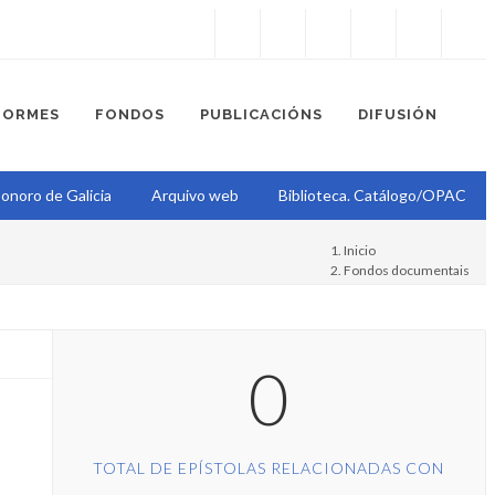
Instagram
Facebook
Twitter
Soundcloud
Youtube
+34.981.9572
correo@
FORMES
FONDOS
PUBLICACIÓNS
DIFUSIÓN
onoro de Galicia
Arquivo web
Biblioteca. Catálogo/OPAC
Inicio
Fondos documentais
Proxecto Epístola
0
TOTAL DE EPÍSTOLAS RELACIONADAS CON