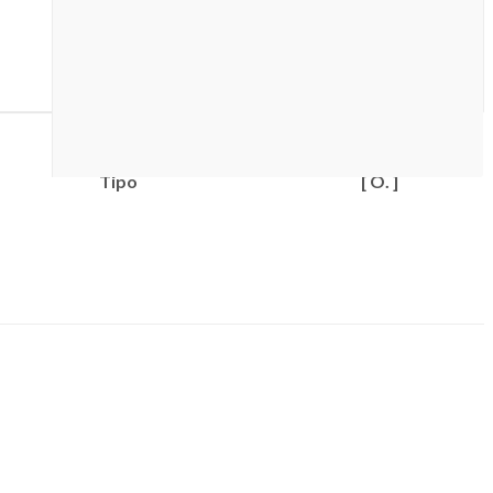
Tipo
[ O. ]