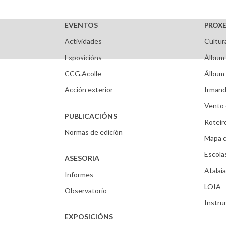
EVENTOS
PROXE
Actividades
Cultur
Exposicións
Álbum 
CCG.Acolle
Álbum 
Acción exterior
Irmand
Vento 
PUBLICACIÓNS
Roteir
Normas de edición
Mapa c
Escola
ASESORIA
Atalaia
Informes
LOIA
Observatorio
Instr
EXPOSICIÓNS