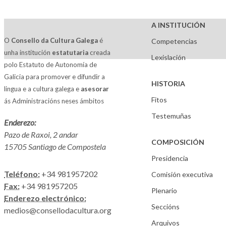
A INSTITUCIÓN
O
Consello da Cultura Galega
é
Competencias
unha institución
estatutaria
creada
Lexislación
polo Estatuto de Autonomía de
Galicia para promover e difundir a
HISTORIA
lingua e a cultura galega e
asesorar
Fitos
ás Administracións neses ámbitos
Testemuñas
Enderezo:
Pazo de Raxoi, 2 andar
COMPOSICIÓN
15705 Santiago de Compostela
Presidencia
Teléfono:
+34 981957202
Comisión executiva
Fax:
+34 981957205
Plenario
Enderezo electrónico:
Seccións
medios@consellodacultura.org
Arquivos