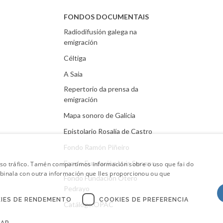
FONDOS DOCUMENTAIS
Radiodifusión galega na
emigración
Céltiga
A Saia
Repertorio da prensa da
emigración
Mapa sonoro de Galicia
Epistolario Rosalía de Castro
Fondo Ramón Piñeiro
Fondo Fundación Luís Seoane
oso tráfico. Tamén compartimos información sobre o uso que fai do
mbinala con outra información que lles proporcionou ou que
Fondo Fundación Otero
Pedrayo
IES DE RENDEMENTO
COOKIES DE PREFERENCIA
Catálogo.OPAC
CAR