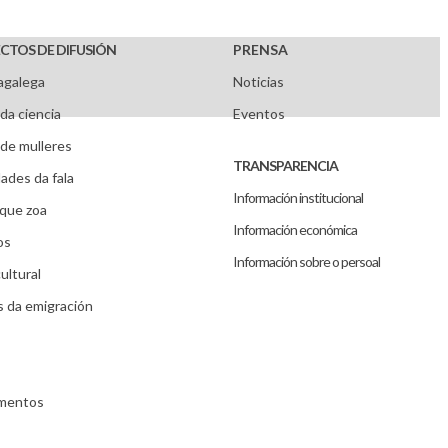
CTOS DE DIFUSIÓN
PRENSA
agalega
Noticias
da ciencia
Eventos
de mulleres
TRANSPARENCIA
ades da fala
Información institucional
que zoa
Información económica
os
Información sobre o persoal
ultural
s da emigración
umentos