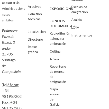
asesorar
ás
Arquivos
Escolas da
Administracións
EXPOSICIÓNS
emigración
Comisión
neses
técnicas
Atalaia
ámbitos
FONDOS
DOCUMENTAIS
LOIA
Enderezo:
Localización
Radiodifusión
Instrumentos
Pazo de
galega na
Directorio
Raxoi, 2
emigración
Imaxe
andar
Céltiga
gráfica
15705
A Saia
Santiago
de
Repertorio
Compostela
da prensa
da
emigración
Teléfono:
Mapa
+34
sonoro
981957202
de
Fax:
+34
Galicia
981957205