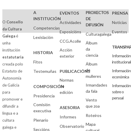
A
PROXECTOS
EVENTOS
PRENSA
INSTITUCIÓN
DE
O
Consello
Actividades
Noticias
DIFUSIÓN
Competencias
da Cultura
Exposicións
Eventos
Culturagalega
Galega
é
Lexislación
CCG.Acolle
Álbum
unha
TRANSPAR
da
Acción
institución
HISTORIA
ciencia
Información
exterior
estatutaria
Fitos
institucional
Álbum
creada polo
de
Información
Estatuto de
Testemuñas
PUBLICACIÓNS
mulleres
económica
Autonomía
Normas
Irmandades
de Galicia
Información
de
COMPOSICIÓN
da fala
sobre o
para
edición
Presidencia
persoal
promover e
Vento
Comisión
que zoa
difundir a
ASESORIA
executiva
lingua e a
Roteiros
Informes
Plenario
cultura
Mapa
Observatorio
galega e
Seccións
cultural