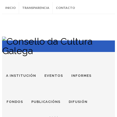
INICIO
TRANSPARENCIA
CONTACTO
SUBSCRÍBETE AO BOLETÍN
Instagram
Facebook
Twitter
Soundcloud
Youtube
+34.981.9572
correo@
A INSTITUCIÓN
EVENTOS
INFORMES
FONDOS
PUBLICACIÓNS
DIFUSIÓN