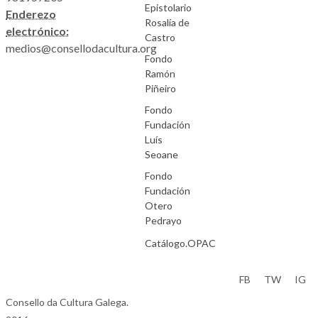
Epistolario
Enderezo
Rosalía de
electrónico:
Castro
medios@consellodacultura.org
Fondo
Ramón
Piñeiro
Fondo
Fundación
Luís
Seoane
Fondo
Fundación
Otero
Pedrayo
Catálogo.OPAC
Aviso Legal
FB
TW
IG
Consello da Cultura Galega.