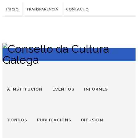
INICIO
TRANSPARENCIA
CONTACTO
SUBSCRÍBETE AO BOLETÍN
Instagram
Facebook
Twitter
Soundcloud
Youtube
+34.981.9572
correo@
A INSTITUCIÓN
EVENTOS
INFORMES
FONDOS
PUBLICACIÓNS
DIFUSIÓN