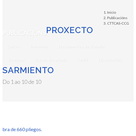
Inicio
Publicacións
CTTCAS-CCG
PROXECTO
PUBLICACIÓNS
Libros
Informes
Documentos de traballo
Revistas
Banda deseñada
GMH
Distribución
SARMIENTO
Do 1 ao 10 de 10