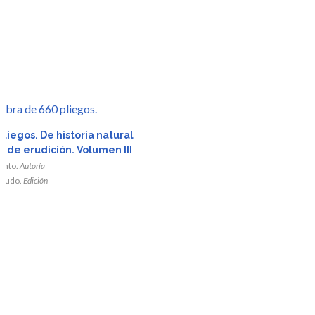
r
liegos. De historia natural
 de erudición. Volumen III
da
iento.
Autoría
agudo.
Edición