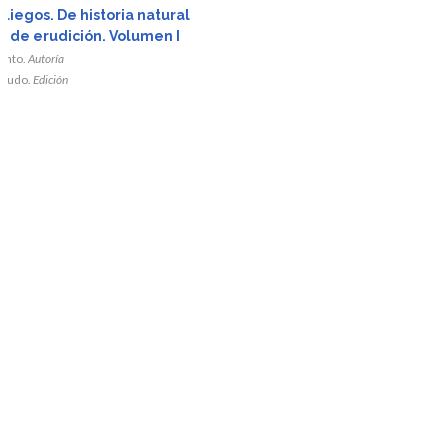
r
liegos. De historia natural
o de erudición. Volumen I
da
iento.
Autoría
agudo.
Edición