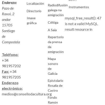
Enderezo:
Localización
Radiodifusión
Instrumentos
Pazo de
galega na
Directorio
Raxoi, 2
emigración
mysql_free_result(): 47
Imaxe
andar
Céltiga
gráfica
is not a valid MySQL
15705
result resource in
A Saia
Santiago
de
Repertorio
Compostela
da prensa
da
emigración
Teléfono:
Mapa
+34
sonoro
981957202
de
Fax:
+34
Galicia
981957205
Epistolario
Enderezo
Rosalía de
electrónico:
Castro
medios@consellodacultura.org
Fondo
Ramón