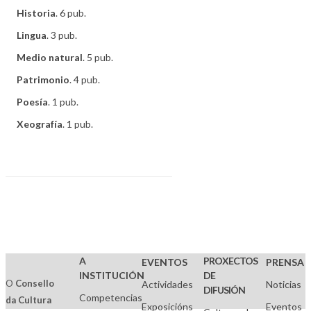
Historia
. 6 pub.
Lingua
. 3 pub.
Medio natural
. 5 pub.
Patrimonio
. 4 pub.
Poesía
. 1 pub.
Xeografía
. 1 pub.
A
PROXECTOS
EVENTOS
PRENSA
INSTITUCIÓN
DE
O
Consello
Actividades
Noticias
DIFUSIÓN
Competencias
da Cultura
Exposicións
Eventos