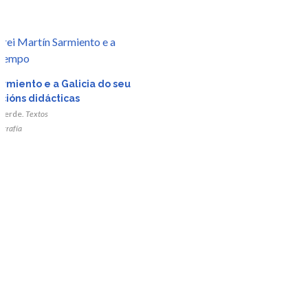
armiento e a Galicia do seu
cións didácticas
lverde.
Textos
ografía