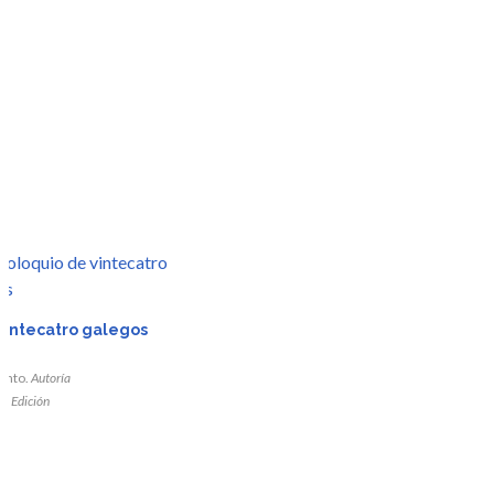
vintecatro galegos
iento.
Autoría
z.
Edición