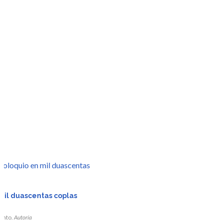
r
mil duascentas coplas
da
iento.
Autoría