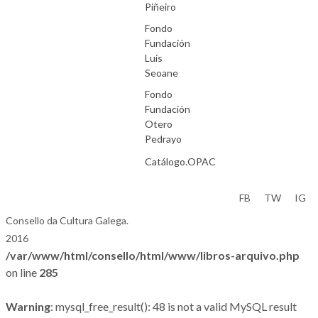
Piñeiro
Fondo
Fundación
Luís
Seoane
Fondo
Fundación
Otero
Pedrayo
Catálogo.OPAC
Aviso Legal
FB
TW
IG
Consello da Cultura Galega.
2016
/var/www/html/consello/html/www/libros-arquivo.php
on line
285
Warning
: mysql_free_result(): 48 is not a valid MySQL result