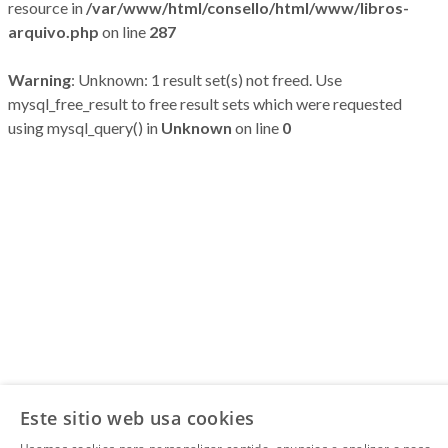
resource in
/var/www/html/consello/html/www/libros-
arquivo.php
on line
287
Warning
: Unknown: 1 result set(s) not freed. Use
mysql_free_result to free result sets which were requested
using mysql_query() in
Unknown
on line
0
Este sitio web usa cookies