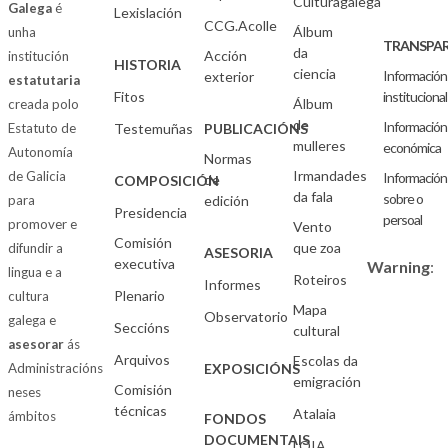
Culturagalega
Galega
é
Lexislación
CCG.Acolle
Álbum
unha
TRANSPAR
da
Acción
institución
HISTORIA
ciencia
Información
exterior
estatutaria
Fitos
institucional
Álbum
creada polo
de
Información
Estatuto de
Testemuñas
PUBLICACIÓNS
mulleres
económica
Autonomía
Normas
Irmandades
de Galicia
Información
de
COMPOSICIÓN
da fala
sobre o
para
edición
Presidencia
persoal
promover e
Vento
Comisión
que zoa
difundir a
ASESORIA
executiva
Warning
:
lingua e a
Roteiros
Informes
Plenario
cultura
Mapa
Observatorio
galega e
Seccións
cultural
asesorar
ás
Arquivos
Escolas da
Administracións
EXPOSICIÓNS
emigración
Comisión
neses
técnicas
Atalaia
ámbitos
FONDOS
DOCUMENTAIS
LOIA