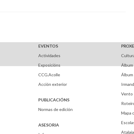
EVENTOS
PROXE
Actividades
Cultur
Exposicións
Álbum 
CCG.Acolle
Álbum 
Acción exterior
Irmand
Vento 
PUBLICACIÓNS
Roteir
Normas de edición
Mapa c
Escola
ASESORIA
Atalaia