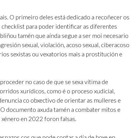
is. O primeiro deles está dedicado a recoñecer os
checklist para poder identificar as diferentes
ubliñou tamén que aínda segue a ser moi necesario
gresión sexual, violación, acoso sexual, ciberacoso
ios sexistas ou vexatorios mais a prostitución e
proceder no caso de que se sexa vítima de
orridos xurídicos, como é o proceso xudicial,
denuncia co obxectivo de orientar as mulleres e
. O documento axuda tamén a combater mitos e
 xénero en 2022 foron falsas.
espazos cos que pode contar a día de hoxe en