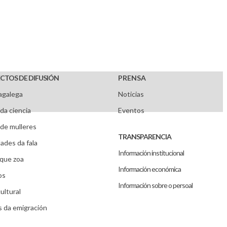
CTOS DE DIFUSIÓN
PRENSA
agalega
Noticias
da ciencia
Eventos
de mulleres
TRANSPARENCIA
ades da fala
Información institucional
que zoa
Información económica
os
Información sobre o persoal
ultural
s da emigración