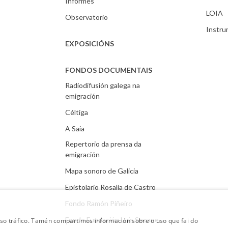
Informes
LOIA
Observatorio
Instr
EXPOSICIÓNS
FONDOS DOCUMENTAIS
Radiodifusión galega na
emigración
Céltiga
A Saia
Repertorio da prensa da
emigración
Mapa sonoro de Galicia
Epistolario Rosalía de Castro
Fondo Ramón Piñeiro
Fondo Fundación Luís Seoane
oso tráfico. Tamén compartimos información sobre o uso que fai do