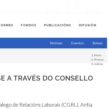
Instagram
Facebook
Twitter
Soundcloud
Youtube
+34.981.9572
correo@
FORMES
FONDOS
PUBLICACIÓNS
DIFUSIÓN
Noticias
Eventos
Bolsas
Inicio
Prensa
noticia
SE A TRAVÉS DO CONSELLO
alego de Relacións Laborais (CGRL), Antía