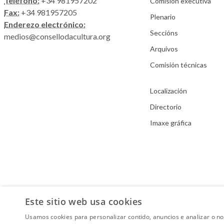
Teléfono:
+34 981957202
Comisión executiva
Fax:
+34 981957205
Plenario
Enderezo electrónico:
Seccións
medios@consellodacultura.org
Arquivos
Comisión técnicas
Localización
Directorio
Imaxe gráfica
Este sitio web usa cookies
Usamos cookies para personalizar contido, anuncios e analizar o n