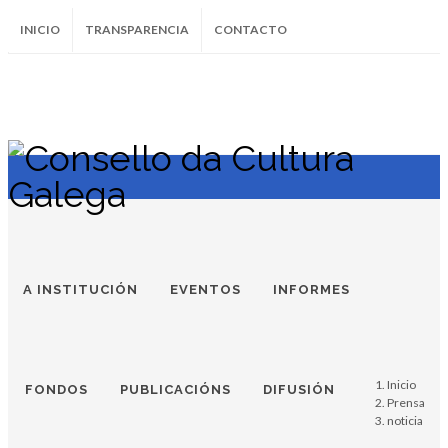
INICIO
TRANSPARENCIA
CONTACTO
SUBSCRÍBETE AO BOLETÍN
Instagram
Facebook
Twitter
Soundcloud
Youtube
+34.981.9572
correo@
A INSTITUCIÓN
EVENTOS
INFORMES
Inicio
FONDOS
PUBLICACIÓNS
DIFUSIÓN
Prensa
noticia