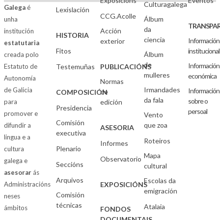
Exposicións
Eventos
Culturagalega
Galega
é
Lexislación
CCG.Acolle
Álbum
unha
TRANSPAR
da
Acción
institución
HISTORIA
ciencia
Información
exterior
estatutaria
Fitos
institucional
Álbum
creada polo
de
Información
Estatuto de
Testemuñas
PUBLICACIÓNS
mulleres
económica
Autonomía
Normas
Irmandades
de Galicia
Información
de
COMPOSICIÓN
da fala
sobre o
para
edición
Presidencia
persoal
promover e
Vento
Comisión
que zoa
difundir a
ASESORIA
executiva
lingua e a
Roteiros
Informes
Plenario
cultura
Mapa
Observatorio
galega e
Seccións
cultural
asesorar
ás
Arquivos
Escolas da
Administracións
EXPOSICIÓNS
emigración
Comisión
neses
técnicas
Atalaia
ámbitos
FONDOS
DOCUMENTAIS