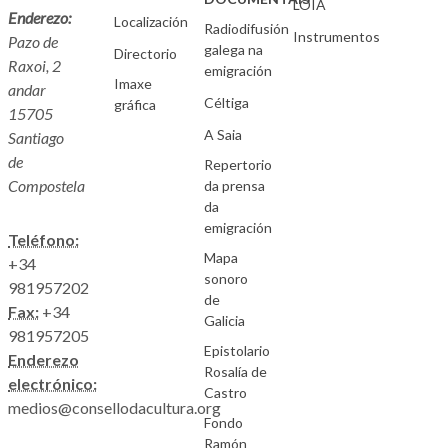
LOIA
Enderezo:
Localización
Radiodifusión
Instrumentos
Pazo de
galega na
Directorio
Raxoi, 2
emigración
Imaxe
andar
Céltiga
gráfica
15705
A Saia
Santiago
de
Repertorio
Compostela
da prensa
da
emigración
Teléfono:
Mapa
+34
sonoro
981957202
de
Fax:
+34
Galicia
981957205
Epistolario
Enderezo
Rosalía de
electrónico:
Castro
medios@consellodacultura.org
Fondo
Ramón