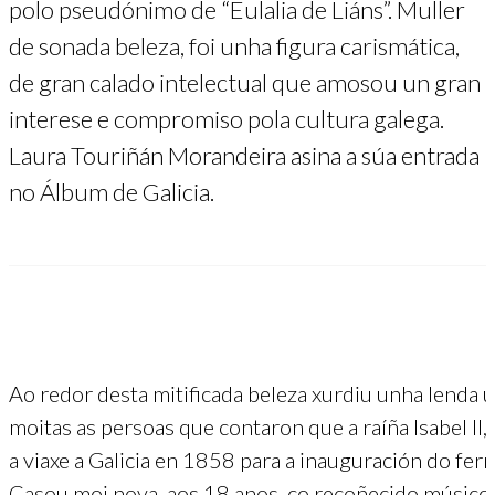
polo pseudónimo de “Eulalia de Liáns”. Muller
de sonada beleza, foi unha figura carismática,
de gran calado intelectual que amosou un gran
interese e compromiso pola cultura galega.
Laura Touriñán Morandeira asina a súa entrada
no Álbum de Galicia.
Ao redor desta mitificada beleza xurdiu unha lenda u
moitas as persoas que contaron que a raíña Isabel I
a viaxe a Galicia en 1858 para a inauguración do ferr
Casou moi nova, aos 18 anos, co recoñecido músico 