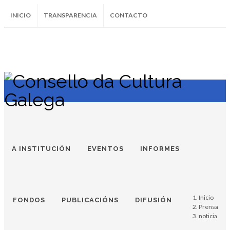
INICIO
TRANSPARENCIA
CONTACTO
SUBSCRÍBETE AO BOLETÍN
Instagram
Facebook
Twitter
Soundcloud
Youtube
+34.981.9572
correo@
A INSTITUCIÓN
EVENTOS
INFORMES
Inicio
FONDOS
PUBLICACIÓNS
DIFUSIÓN
Prensa
noticia