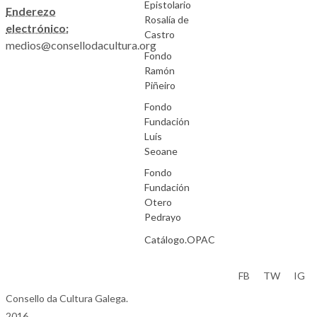
Epistolario
Enderezo
Rosalía de
electrónico:
Castro
medios@consellodacultura.org
Fondo
Ramón
Piñeiro
Fondo
Fundación
Luís
Seoane
Fondo
Fundación
Otero
Pedrayo
Catálogo.OPAC
Aviso Legal
FB
TW
IG
Consello da Cultura Galega.
2016