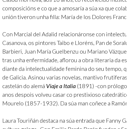
composicións e co que a amosaría a súa xa que colab
unión tiveron unha filla: María de los Dolores Franc
Con Marcial del Adalid relacionáronse con intelectua
Casanova, os pintores Taibo e Lloréns, Pan de Soraluce
Barbieri, Juan María Guelbenzu ou Mariano Vázquez,
tras unha enfermidade, aflorou a obra literaria da es
diante da intelectualidade feminina do seu tempo, q
de Galicia. Asinou varias novelas, mantivo frutiferas
castelán do alemá
Viaje a Italia
(1891) -con prólogo c
anos despois volveu casar co prestixioso catedrátic
Mourelo (1857-1932). Da súa man coñece a Ramón y
Laura Touriñán destaca na súa entrada que Fanny G