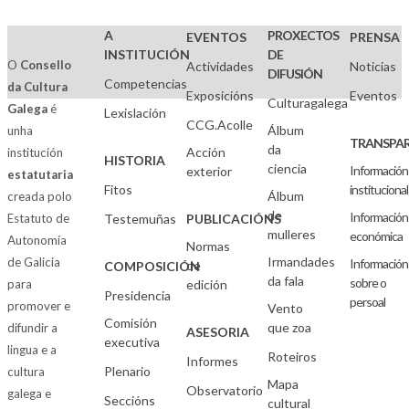
A
PROXECTOS
EVENTOS
PRENSA
INSTITUCIÓN
DE
O
Consello
Actividades
Noticias
DIFUSIÓN
Competencias
da Cultura
Exposicións
Eventos
Culturagalega
Galega
é
Lexislación
CCG.Acolle
Álbum
unha
TRANSPAR
da
Acción
institución
HISTORIA
ciencia
Información
exterior
estatutaria
Fitos
institucional
Álbum
creada polo
de
Información
Estatuto de
Testemuñas
PUBLICACIÓNS
mulleres
económica
Autonomía
Normas
Irmandades
de Galicia
Información
de
COMPOSICIÓN
da fala
sobre o
para
edición
Presidencia
persoal
promover e
Vento
Comisión
que zoa
difundir a
ASESORIA
executiva
lingua e a
Roteiros
Informes
Plenario
cultura
Mapa
Observatorio
galega e
Seccións
cultural