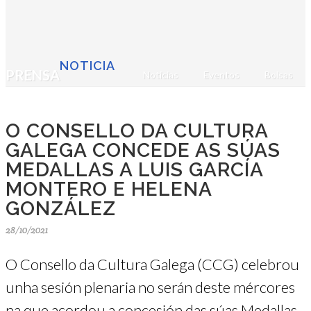
NOTICIA
PRENSA
Noticias
Eventos
Bolsas
O CONSELLO DA CULTURA
GALEGA CONCEDE AS SÚAS
MEDALLAS A LUIS GARCÍA
MONTERO E HELENA
GONZÁLEZ
28/10/2021
O Consello da Cultura Galega (CCG) celebrou
unha sesión plenaria no serán deste mércores
na que acordou a concesión das súas Medallas