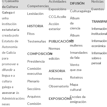
O
Consello
Actividades
Noticias
DIFUSIÓN
Competencias
da Cultura
Exposicións
Eventos
Culturagalega
Galega
é
Lexislación
CCG.Acolle
Álbum
unha
TRANSPAR
da
Acción
institución
HISTORIA
ciencia
Información
exterior
estatutaria
Fitos
institucional
Álbum
creada polo
de
Información
Estatuto de
Testemuñas
PUBLICACIÓNS
mulleres
económica
Autonomía
Normas
Irmandades
de Galicia
Información
de
COMPOSICIÓN
da fala
sobre o
para
edición
Presidencia
persoal
promover e
Vento
Comisión
que zoa
difundir a
ASESORIA
executiva
lingua e a
Roteiros
Informes
Plenario
cultura
Mapa
Observatorio
galega e
Seccións
cultural
asesorar
ás
Arquivos
Escolas da
Administracións
EXPOSICIÓNS
emigración
Comisión
neses