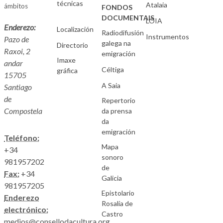
técnicas
Atalaia
ámbitos
FONDOS
DOCUMENTAIS
LOIA
Enderezo:
Localización
Radiodifusión
Instrumentos
Pazo de
galega na
Directorio
Raxoi, 2
emigración
Imaxe
andar
Céltiga
gráfica
15705
A Saia
Santiago
de
Repertorio
Compostela
da prensa
da
emigración
Teléfono:
Mapa
+34
sonoro
981957202
de
Fax:
+34
Galicia
981957205
Epistolario
Enderezo
Rosalía de
electrónico:
Castro
medios@consellodacultura.org