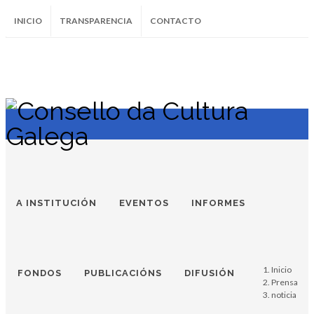
INICIO
TRANSPARENCIA
CONTACTO
SUBSCRÍBETE AO BOLETÍN
Instagram
Facebook
Twitter
Soundcloud
Youtube
+34.981.9572
correo@
A INSTITUCIÓN
EVENTOS
INFORMES
Inicio
FONDOS
PUBLICACIÓNS
DIFUSIÓN
Prensa
noticia