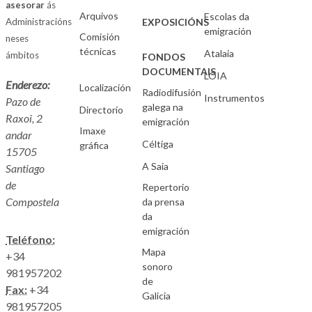
asesorar
ás
Arquivos
Escolas da
Administracións
EXPOSICIÓNS
emigración
Comisión
neses
técnicas
Atalaia
ámbitos
FONDOS
DOCUMENTAIS
LOIA
Enderezo:
Localización
Radiodifusión
Instrumentos
Pazo de
galega na
Directorio
Raxoi, 2
emigración
Imaxe
andar
Céltiga
gráfica
15705
A Saia
Santiago
de
Repertorio
Compostela
da prensa
da
emigración
Teléfono:
Mapa
+34
sonoro
981957202
de
Fax:
+34
Galicia
981957205