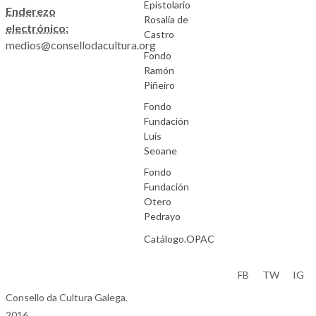
Epistolario
Enderezo
Rosalía de
electrónico:
Castro
medios@consellodacultura.org
Fondo
Ramón
Piñeiro
Fondo
Fundación
Luís
Seoane
Fondo
Fundación
Otero
Pedrayo
Catálogo.OPAC
Aviso Legal
FB
TW
IG
Consello da Cultura Galega.
2016