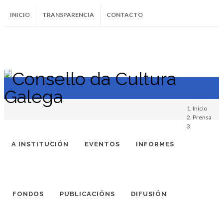
INICIO
TRANSPARENCIA
CONTACTO
SUBSCRÍBETE AO BOLETÍN
Instagram
Facebook
Twitter
Soundcloud
Youtube
+34.981.9572
correo@
Inicio
Prensa
A INSTITUCIÓN
EVENTOS
INFORMES
FONDOS
PUBLICACIÓNS
DIFUSIÓN