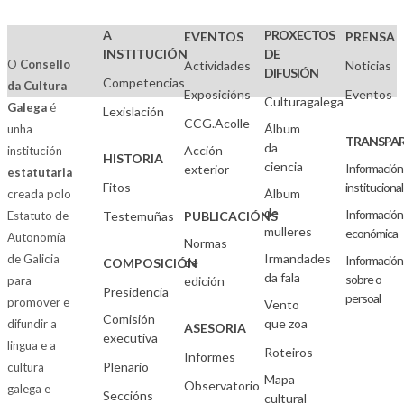
A
PROXECTOS
EVENTOS
PRENSA
INSTITUCIÓN
DE
O
Consello
Actividades
Noticias
DIFUSIÓN
Competencias
da Cultura
Exposicións
Eventos
Culturagalega
Galega
é
Lexislación
CCG.Acolle
Álbum
unha
TRANSPAR
da
Acción
institución
HISTORIA
ciencia
Información
exterior
estatutaria
Fitos
institucional
Álbum
creada polo
de
Información
Estatuto de
Testemuñas
PUBLICACIÓNS
mulleres
económica
Autonomía
Normas
Irmandades
de Galicia
Información
de
COMPOSICIÓN
da fala
sobre o
para
edición
Presidencia
persoal
promover e
Vento
Comisión
que zoa
difundir a
ASESORIA
executiva
lingua e a
Roteiros
Informes
Plenario
cultura
Mapa
Observatorio
galega e
Seccións
cultural