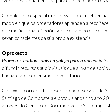
“verdades fundamentais” para que incorporen os val
Completan o especial unha peza sobre intelixencia ar
modo en que os ordenadores aprenden a recoñecer o
que inclúe unha reflexión sobre o camiño que queda
sexan conscientes da súa propia existencia.
O proxecto
Proxector: audiovisuais en galego para a docencia
é un
difundir recursos audiovisuais que sirvan de apoio á
bacharelato e de ensino universitario.
O proxecto orixinal foi deseñado polo Servizo de No
Santiago de Compostela e botou a andar no ano 201
a través do Centro de Documentación Sociolingüístic