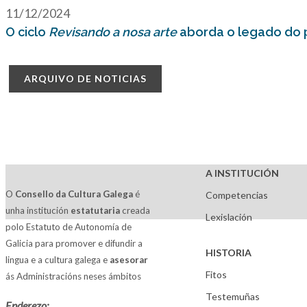
11/12/2024
O ciclo
Revisando a nosa arte
aborda o legado do p
ARQUIVO DE NOTICIAS
A INSTITUCIÓN
O
Consello da Cultura Galega
é
Competencias
unha institución
estatutaria
creada
Lexislación
polo Estatuto de Autonomía de
Galicia para promover e difundir a
HISTORIA
lingua e a cultura galega e
asesorar
Fitos
ás Administracións neses ámbitos
Testemuñas
Enderezo: