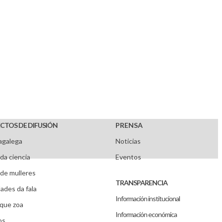
CTOS DE DIFUSIÓN
PRENSA
agalega
Noticias
da ciencia
Eventos
de mulleres
TRANSPARENCIA
ades da fala
Información institucional
que zoa
Información económica
os