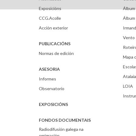
Exposicións
Álbum 
CCG.Acolle
Álbum 
Acción exterior
Irmand
Vento 
PUBLICACIÓNS
Roteir
Normas de edición
Mapa c
Escola
ASESORIA
Atalaia
Informes
LOIA
Observatorio
Instr
EXPOSICIÓNS
FONDOS DOCUMENTAIS
Radiodifusión galega na
emigración