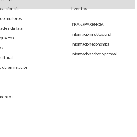
da ciencia
Eventos
de mulleres
TRANSPARENCIA
ades da fala
Información institucional
que zoa
Información económica
os
Información sobre o persoal
ultural
s da emigración
umentos