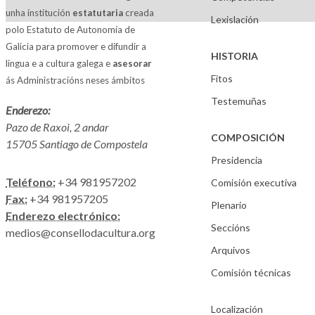
unha institución
estatutaria
creada
Lexislación
polo Estatuto de Autonomía de
Galicia para promover e difundir a
HISTORIA
lingua e a cultura galega e
asesorar
Fitos
ás Administracións neses ámbitos
Testemuñas
Enderezo:
Pazo de Raxoi, 2 andar
COMPOSICIÓN
15705 Santiago de Compostela
Presidencia
Teléfono:
+34 981957202
Comisión executiva
Fax:
+34 981957205
Plenario
Enderezo electrónico:
Seccións
medios@consellodacultura.org
Arquivos
Comisión técnicas
Localización