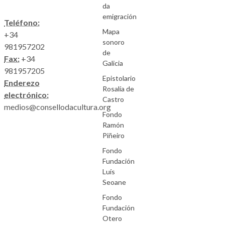
da
emigración
Teléfono:
Mapa
+34
sonoro
981957202
de
Fax:
+34
Galicia
981957205
Epistolario
Enderezo
Rosalía de
electrónico:
Castro
medios@consellodacultura.org
Fondo
Ramón
Piñeiro
Fondo
Fundación
Luís
Seoane
Fondo
Fundación
Otero