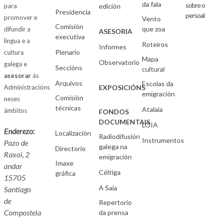
da fala
sobre o
para
edición
Presidencia
persoal
promover e
Vento
Comisión
que zoa
difundir a
ASESORIA
executiva
lingua e a
Roteiros
Informes
Plenario
cultura
Mapa
Observatorio
galega e
Seccións
cultural
asesorar
ás
Arquivos
Escolas da
Administracións
EXPOSICIÓNS
emigración
Comisión
neses
técnicas
Atalaia
ámbitos
FONDOS
DOCUMENTAIS
LOIA
Enderezo:
Localización
Radiodifusión
Instrumentos
Pazo de
galega na
Directorio
Raxoi, 2
emigración
Imaxe
andar
Céltiga
gráfica
15705
A Saia
Santiago
de
Repertorio
Compostela
da prensa