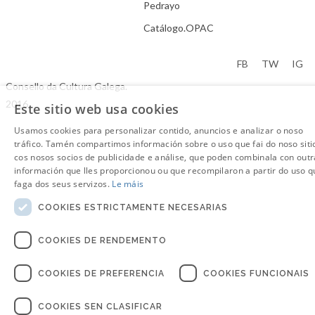
Pedrayo
Catálogo.OPAC
Aviso Legal
FB
TW
IG
Consello da Cultura Galega.
2016
Este sitio web usa cookies
Usamos cookies para personalizar contido, anuncios e analizar o noso
tráfico. Tamén compartimos información sobre o uso que fai do noso siti
cos nosos socios de publicidade e análise, que poden combinala con outr
información que lles proporcionou ou que recompilaron a partir do uso q
faga dos seus servizos.
Le máis
COOKIES ESTRICTAMENTE NECESARIAS
COOKIES DE RENDEMENTO
COOKIES DE PREFERENCIA
COOKIES FUNCIONAIS
COOKIES SEN CLASIFICAR