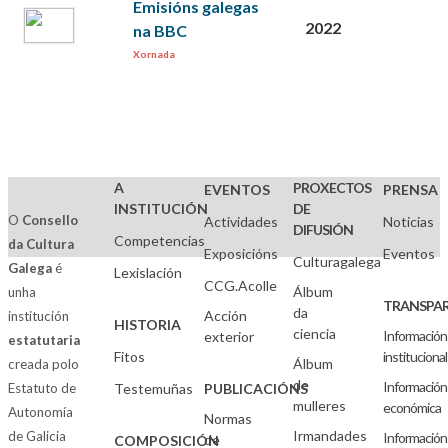
Emisións galegas
2022
na BBC
Xornada
A
PROXECTOS
EVENTOS
PRENSA
INSTITUCIÓN
DE
O
Consello
Actividades
Noticias
DIFUSIÓN
Competencias
da Cultura
Exposicións
Eventos
Culturagalega
Galega
é
Lexislación
CCG.Acolle
Álbum
unha
TRANSPAR
da
Acción
institución
HISTORIA
ciencia
Información
exterior
estatutaria
Fitos
institucional
Álbum
creada polo
de
Información
Estatuto de
Testemuñas
PUBLICACIÓNS
mulleres
económica
Autonomía
Normas
Irmandades
de Galicia
Información
de
COMPOSICIÓN