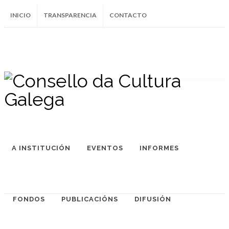
INICIO
TRANSPARENCIA
CONTACTO
SUBSCRÍBETE AO BOLETÍN
Instagram
Facebook
Twitter
Soundcloud
Youtube
+34.981.9572
correo@
A INSTITUCIÓN
EVENTOS
INFORMES
FONDOS
PUBLICACIÓNS
DIFUSIÓN