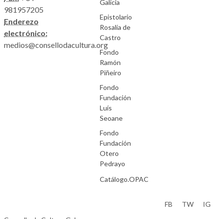
Galicia
981957205
Epistolario
Enderezo
Rosalía de
electrónico:
Castro
medios@consellodacultura.org
Fondo
Ramón
Piñeiro
Fondo
Fundación
Luís
Seoane
Fondo
Fundación
Otero
Pedrayo
Catálogo.OPAC
Aviso Legal
FB
TW
IG