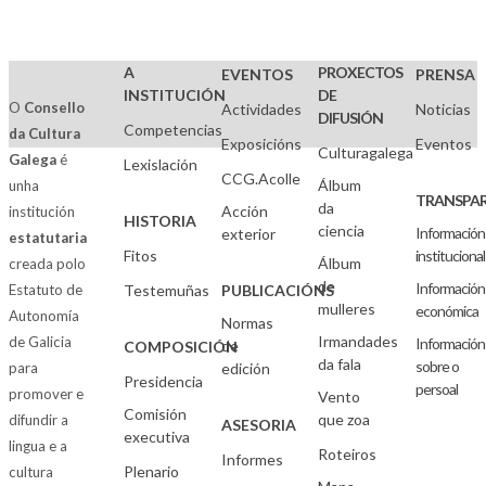
A
PROXECTOS
EVENTOS
PRENSA
INSTITUCIÓN
DE
O
Consello
Actividades
Noticias
DIFUSIÓN
Competencias
da Cultura
Exposicións
Eventos
Culturagalega
Galega
é
Lexislación
CCG.Acolle
Álbum
unha
TRANSPAR
da
Acción
institución
HISTORIA
ciencia
Información
exterior
estatutaria
Fitos
institucional
Álbum
creada polo
de
Información
Estatuto de
Testemuñas
PUBLICACIÓNS
mulleres
económica
Autonomía
Normas
Irmandades
de Galicia
Información
de
COMPOSICIÓN
da fala
sobre o
para
edición
Presidencia
persoal
promover e
Vento
Comisión
que zoa
difundir a
ASESORIA
executiva
lingua e a
Roteiros
Informes
Plenario
cultura