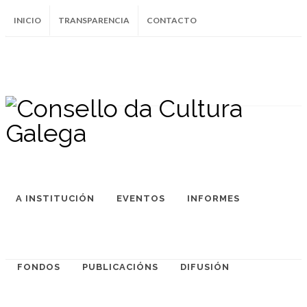
INICIO
TRANSPARENCIA
CONTACTO
SUBSCRÍBETE AO BOLETÍN
Instagram
Facebook
Twitter
Soundcloud
Youtube
+34.981.9572
correo@
A INSTITUCIÓN
EVENTOS
INFORMES
FONDOS
PUBLICACIÓNS
DIFUSIÓN