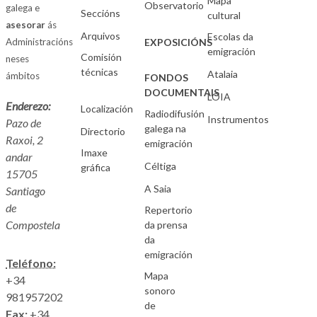
Mapa
Observatorio
galega e
Seccións
cultural
asesorar
ás
Arquivos
Escolas da
Administracións
EXPOSICIÓNS
emigración
Comisión
neses
técnicas
Atalaia
ámbitos
FONDOS
DOCUMENTAIS
LOIA
Enderezo:
Localización
Radiodifusión
Instrumentos
Pazo de
galega na
Directorio
Raxoi, 2
emigración
Imaxe
andar
Céltiga
gráfica
15705
A Saia
Santiago
de
Repertorio
Compostela
da prensa
da
emigración
Teléfono:
Mapa
+34
sonoro
981957202
de
Fax:
+34