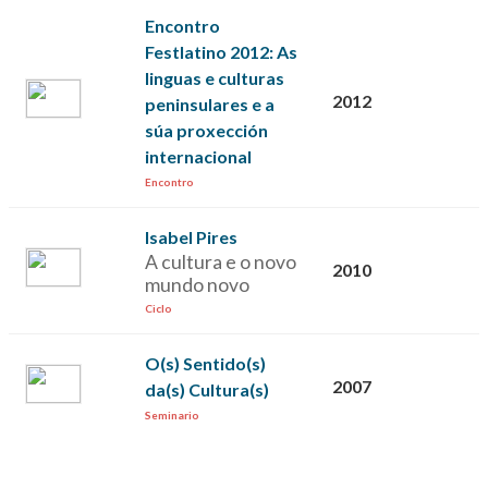
Encontro
Festlatino 2012: As
linguas e culturas
2012
peninsulares e a
súa proxección
internacional
Encontro
Isabel Pires
A cultura e o novo
2010
mundo novo
Ciclo
O(s) Sentido(s)
2007
da(s) Cultura(s)
Seminario