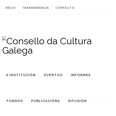
INICIO
TRANSPARENCIA
CONTACTO
SUBSCRÍBETE AO BOLETÍN
Instagram
Facebook
Twitter
Soundcloud
Youtube
+34.981.9572
correo@
A INSTITUCIÓN
EVENTOS
INFORMES
FONDOS
PUBLICACIÓNS
DIFUSIÓN