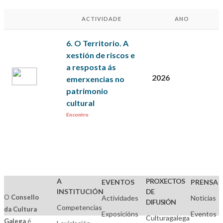
ACTIVIDADE
ANO
6. O Territorio. A
xestión de riscos e
a resposta ás
2026
emerxencias no
patrimonio
cultural
Encontro
A
PROXECTOS
EVENTOS
PRENSA
INSTITUCIÓN
DE
O
Consello
Actividades
Noticias
DIFUSIÓN
Competencias
da Cultura
Exposicións
Eventos
Culturagalega
Galega
é