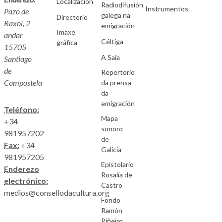
Localización
Radiodifusión
Instrumentos
Pazo de
galega na
Directorio
Raxoi, 2
emigración
Imaxe
andar
Céltiga
gráfica
15705
A Saia
Santiago
de
Repertorio
Compostela
da prensa
da
emigración
Teléfono:
Mapa
+34
sonoro
981957202
de
Fax:
+34
Galicia
981957205
Epistolario
Enderezo
Rosalía de
electrónico:
Castro
medios@consellodacultura.org
Fondo
Ramón
Piñeiro