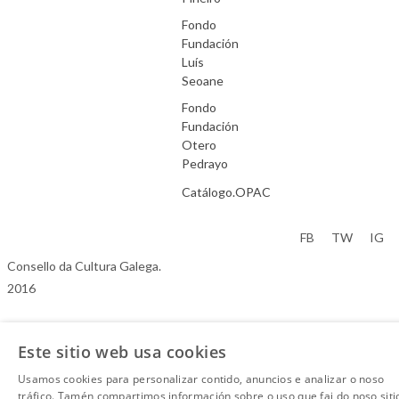
Fondo
Fundación
Luís
Seoane
Fondo
Fundación
Otero
Pedrayo
Catálogo.OPAC
Aviso Legal
FB
TW
IG
Consello da Cultura Galega.
2016
Este sitio web usa cookies
Usamos cookies para personalizar contido, anuncios e analizar o noso
tráfico. Tamén compartimos información sobre o uso que fai do noso siti