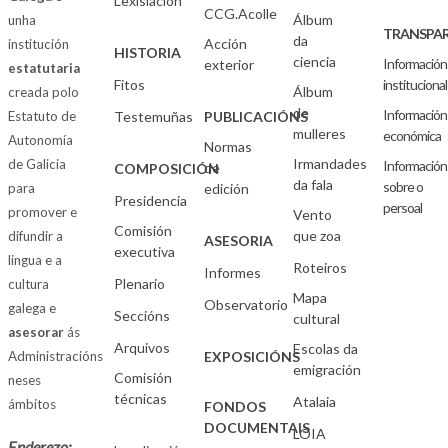
Lexislación
CCG.Acolle
Álbum
unha
TRANSPAR
da
Acción
institución
HISTORIA
ciencia
Información
exterior
estatutaria
Fitos
institucional
Álbum
creada polo
de
Información
Estatuto de
Testemuñas
PUBLICACIÓNS
mulleres
económica
Autonomía
Normas
Irmandades
de Galicia
Información
de
COMPOSICIÓN
da fala
sobre o
para
edición
Presidencia
persoal
promover e
Vento
Comisión
que zoa
difundir a
ASESORIA
executiva
lingua e a
Roteiros
Informes
Plenario
cultura
Mapa
Observatorio
galega e
Seccións
cultural
asesorar
ás
Arquivos
Escolas da
Administracións
EXPOSICIÓNS
emigración
Comisión
neses
técnicas
Atalaia
ámbitos
FONDOS
DOCUMENTAIS
LOIA
Enderezo: