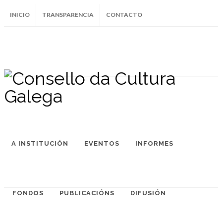
INICIO
TRANSPARENCIA
CONTACTO
SUBSCRÍBETE AO BOLETÍN
Instagram
Facebook
Twitter
Soundcloud
Youtube
+34.981.9572
correo@
A INSTITUCIÓN
EVENTOS
INFORMES
FONDOS
PUBLICACIÓNS
DIFUSIÓN