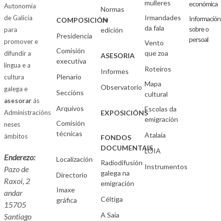
mulleres
económica
Autonomía
Normas
Irmandades
de Galicia
Información
de
COMPOSICIÓN
da fala
sobre o
para
edición
Presidencia
persoal
promover e
Vento
Comisión
que zoa
difundir a
ASESORIA
executiva
lingua e a
Roteiros
Informes
Plenario
cultura
Mapa
Observatorio
galega e
Seccións
cultural
asesorar
ás
Arquivos
Escolas da
Administracións
EXPOSICIÓNS
emigración
Comisión
neses
técnicas
Atalaia
ámbitos
FONDOS
DOCUMENTAIS
LOIA
Enderezo:
Localización
Radiodifusión
Instrumentos
Pazo de
galega na
Directorio
Raxoi, 2
emigración
Imaxe
andar
Céltiga
gráfica
15705
A Saia
Santiago