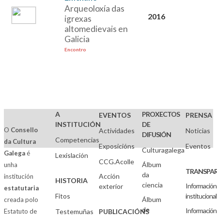
Arqueoloxía das
2016
igrexas
altomedievais en
Galicia
Encontro
A
PROXECTOS
EVENTOS
PRENSA
INSTITUCIÓN
DE
O
Consello
Actividades
Noticias
DIFUSIÓN
Competencias
da Cultura
Exposicións
Eventos
Culturagalega
Galega
é
Lexislación
CCG.Acolle
Álbum
unha
TRANSPAR
da
Acción
institución
HISTORIA
ciencia
Información
exterior
estatutaria
Fitos
institucional
Álbum
creada polo
de
Información
Estatuto de
Testemuñas
PUBLICACIÓNS