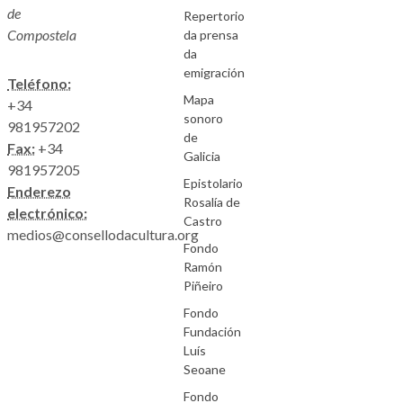
de
Repertorio
Compostela
da prensa
da
emigración
Teléfono:
Mapa
+34
sonoro
981957202
de
Fax:
+34
Galicia
981957205
Epistolario
Enderezo
Rosalía de
electrónico:
Castro
medios@consellodacultura.org
Fondo
Ramón
Piñeiro
Fondo
Fundación
Luís
Seoane
Fondo