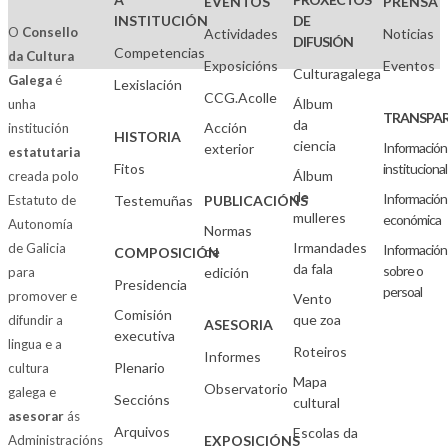
EVENTOS
PRENSA
INSTITUCIÓN
DE
O
Consello
Actividades
Noticias
DIFUSIÓN
Competencias
da Cultura
Exposicións
Eventos
Culturagalega
Galega
é
Lexislación
CCG.Acolle
Álbum
unha
TRANSPAR
da
Acción
institución
HISTORIA
ciencia
Información
exterior
estatutaria
Fitos
institucional
Álbum
creada polo
de
Información
Estatuto de
Testemuñas
PUBLICACIÓNS
mulleres
económica
Autonomía
Normas
Irmandades
de Galicia
Información
de
COMPOSICIÓN
da fala
sobre o
para
edición
Presidencia
persoal
promover e
Vento
Comisión
que zoa
difundir a
ASESORIA
executiva
lingua e a
Roteiros
Informes
Plenario
cultura
Mapa
Observatorio
galega e
Seccións
cultural
asesorar
ás
Arquivos
Escolas da
Administracións
EXPOSICIÓNS