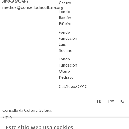
electrónico:
Castro
medios@consellodacultura.org
Fondo
Ramón
Piñeiro
Fondo
Fundación
Luís
Seoane
Fondo
Fundación
Otero
Pedrayo
Catálogo.OPAC
Aviso Legal
FB
TW
IG
Consello da Cultura Galega.
2016
Este sitio web usa cookies