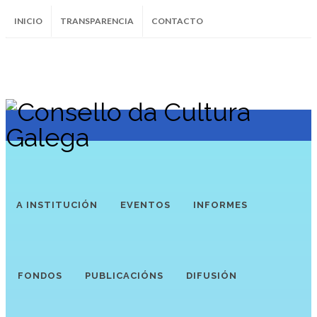
INICIO
TRANSPARENCIA
CONTACTO
SUBSCRÍBETE AO BOLETÍN
Instagram
Facebook
Twitter
Soundcloud
Youtube
+34.981.9572
correo@
A INSTITUCIÓN
EVENTOS
INFORMES
FONDOS
PUBLICACIÓNS
DIFUSIÓN