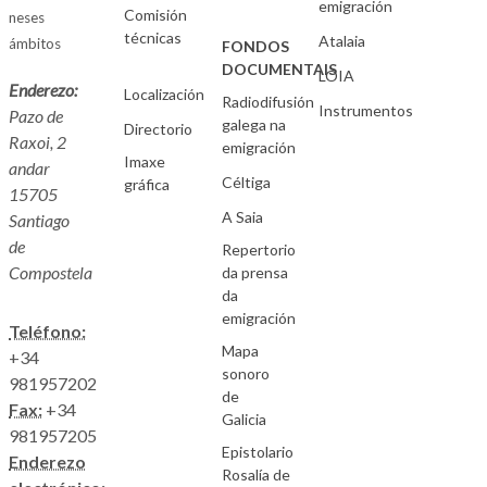
emigración
Comisión
neses
técnicas
Atalaia
ámbitos
FONDOS
DOCUMENTAIS
LOIA
Enderezo:
Localización
Radiodifusión
Instrumentos
Pazo de
galega na
Directorio
Raxoi, 2
emigración
Imaxe
andar
Céltiga
gráfica
15705
A Saia
Santiago
de
Repertorio
Compostela
da prensa
da
emigración
Teléfono:
Mapa
+34
sonoro
981957202
de
Fax:
+34
Galicia
981957205
Epistolario
Enderezo
Rosalía de