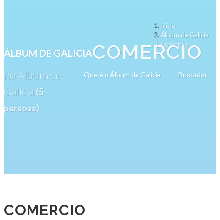
Inicio
Álbum de Galicia
COMERCIO
Comercio
ÁLBUM DE GALICIA
no Álbum de
Que é o Álbum de Galicia
Buscador
Galicia
(5
persoas)
COMERCIO