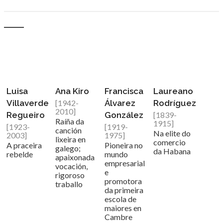
Luisa
Ana Kiro
Francisca
Laureano
Villaverde
[1942-
Álvarez
Rodríguez
2010]
Regueiro
González
[1839-
Raíña da
1915]
[1923-
[1919-
canción
Na elite do
2003]
1975]
lixeira en
comercio
A praceira
Pioneira no
galego;
da Habana
rebelde
mundo
apaixonada
empresarial
vocación,
e
rigoroso
promotora
traballo
da primeira
escola de
maiores en
Cambre