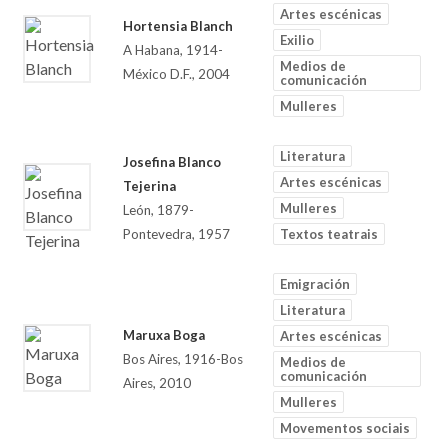
Artes escénicas
Hortensia Blanch
Exilio
A Habana, 1914-
Medios de
México D.F., 2004
comunicación
Mulleres
Literatura
Josefina Blanco
Artes escénicas
Tejerina
Mulleres
León, 1879-
Pontevedra, 1957
Textos teatrais
Emigración
Literatura
Maruxa Boga
Artes escénicas
Bos Aires, 1916-Bos
Medios de
comunicación
Aires, 2010
Mulleres
Movementos sociais