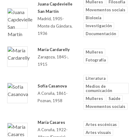
Mulleres
Filosofía
Juana Capdevielle
Movementos sociais
San Martín
Bioloxía
Madrid, 1905-
Investigación
Monte da Gándara,
1936
Documentación
María Cardarelly
Mulleres
Zaragoza, 1845-,
Fotografía
1915
Literatura
Sofía Casanova
Medios de
comunicación
A Coruña, 1861-
Mulleres
Saúde
Poznan, 1958
Movementos sociais
María Casares
Artes escénicas
A Coruña, 1922-
Artes visuais