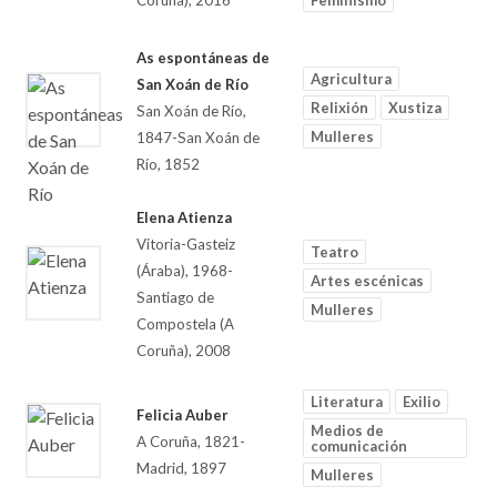
Coruña), 2016
Feminismo
As espontáneas de
Agricultura
San Xoán de Río
Relixión
Xustiza
San Xoán de Río,
Mulleres
1847-San Xoán de
Río, 1852
Elena Atienza
Vitoria-Gasteiz
Teatro
(Áraba), 1968-
Artes escénicas
Santiago de
Mulleres
Compostela (A
Coruña), 2008
Literatura
Exilio
Felicia Auber
Medios de
A Coruña, 1821-
comunicación
Madrid, 1897
Mulleres