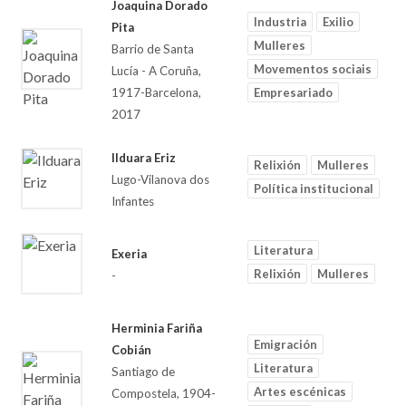
Joaquina Dorado
Industria
Exilio
Pita
Mulleres
Barrio de Santa
Movementos sociais
Lucía - A Coruña,
1917-Barcelona,
Empresariado
2017
Ilduara Eriz
Relixión
Mulleres
Lugo-Vilanova dos
Política institucional
Infantes
Literatura
Exeria
Relixión
Mulleres
-
Herminia Fariña
Emigración
Cobián
Literatura
Santiago de
Artes escénicas
Compostela, 1904-