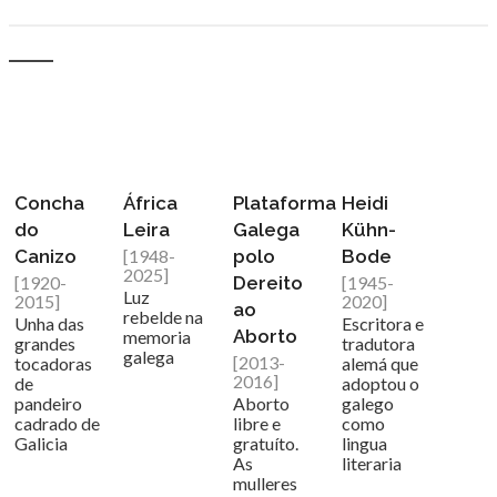
Concha
África
Plataforma
Heidi
do
Leira
Galega
Kühn-
Canizo
[1948-
polo
Bode
2025]
[1920-
Dereito
[1945-
Luz
2015]
2020]
ao
rebelde na
Unha das
Escritora e
Aborto
memoria
grandes
tradutora
galega
[2013-
tocadoras
alemá que
2016]
de
adoptou o
pandeiro
Aborto
galego
cadrado de
libre e
como
Galicia
gratuíto.
lingua
As
literaria
mulleres