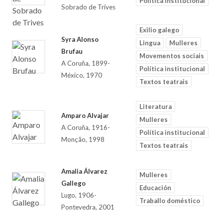
Política institucional
Sobrado de Trives
Exilio galego
Syra Alonso
Lingua
Mulleres
Brufau
Movementos sociais
A Coruña, 1899-
Política institucional
México, 1970
Textos teatrais
Literatura
Amparo Alvajar
Mulleres
A Coruña, 1916-
Política institucional
Monção, 1998
Textos teatrais
Amalia Álvarez
Mulleres
Gallego
Educación
Lugo, 1906-
Traballo doméstico
Pontevedra, 2001