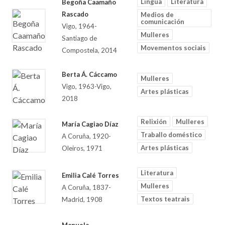
Lingua
Literatura
Begoña Caamaño
Rascado
Medios de
comunicación
Vigo, 1964-
Mulleres
Santiago de
Movementos sociais
Compostela, 2014
Berta Á. Cáccamo
Mulleres
Vigo, 1963-Vigo,
Artes plásticas
2018
Relixión
Mulleres
María Cagiao Díaz
Traballo doméstico
A Coruña, 1920-
Artes plásticas
Oleiros, 1971
Literatura
Emilia Calé Torres
Mulleres
A Coruña, 1837-
Textos teatrais
Madrid, 1908