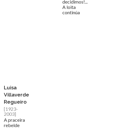
decidimos!...
A loita
continúa
Luisa
Villaverde
Regueiro
[1923-
2003]
A praceira
rebelde