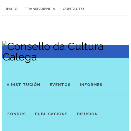
INICIO
TRANSPARENCIA
CONTACTO
SUBSCRÍBETE AO BOLETÍN
Instagram
Facebook
Twitter
Soundcloud
Youtube
+34.981.9572
correo@
A INSTITUCIÓN
EVENTOS
INFORMES
FONDOS
PUBLICACIÓNS
DIFUSIÓN