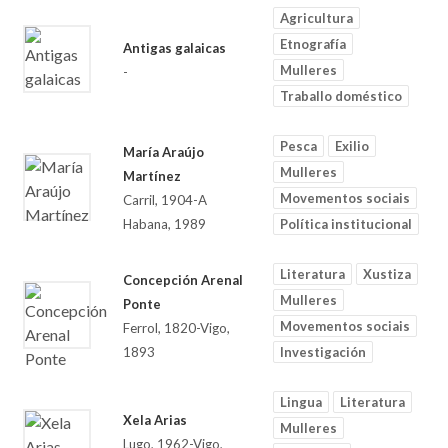
Agricultura
Etnografía
Antigas galaicas
Mulleres
-
Traballo doméstico
Pesca
Exilio
María Araújo
Mulleres
Martínez
Movementos sociais
Carril, 1904-A
Habana, 1989
Política institucional
Literatura
Xustiza
Concepción Arenal
Mulleres
Ponte
Movementos sociais
Ferrol, 1820-Vigo,
1893
Investigación
Lingua
Literatura
Xela Arias
Mulleres
Lugo, 1962-Vigo,