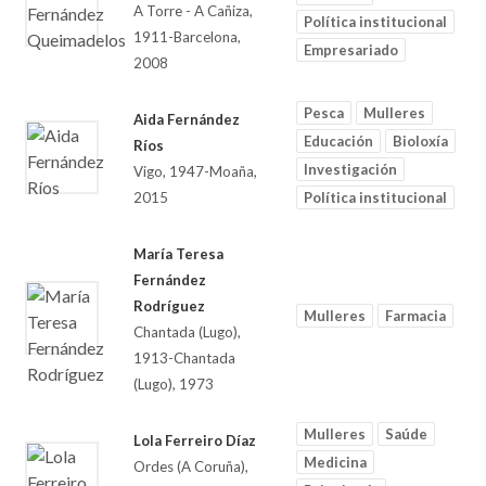
A Torre - A Cañiza,
Política institucional
1911-Barcelona,
Empresariado
2008
Pesca
Mulleres
Aida Fernández
Educación
Bioloxía
Ríos
Investigación
Vigo, 1947-Moaña,
2015
Política institucional
María Teresa
Fernández
Rodríguez
Mulleres
Farmacia
Chantada (Lugo),
1913-Chantada
(Lugo), 1973
Mulleres
Saúde
Lola Ferreiro Díaz
Medicina
Ordes (A Coruña),