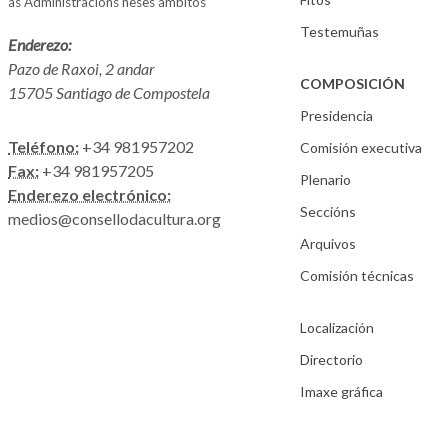
ás Administracións neses ámbitos
Testemuñas
Enderezo:
Pazo de Raxoi, 2 andar
COMPOSICIÓN
15705 Santiago de Compostela
Presidencia
Teléfono:
+34 981957202
Comisión executiva
Fax:
+34 981957205
Plenario
Enderezo electrónico:
Seccións
medios@consellodacultura.org
Arquivos
Comisión técnicas
Localización
Directorio
Imaxe gráfica