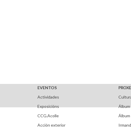
EVENTOS
PROXE
Actividades
Cultur
Exposicións
Álbum 
CCG.Acolle
Álbum 
Acción exterior
Irmand