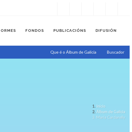
Instagram
Facebook
Twitter
Soundcloud
Youtube
+34.981.9572
correo@
FORMES
FONDOS
PUBLICACIÓNS
DIFUSIÓN
Que é o Álbum de Galicia
Buscador
Inicio
Álbum de Galicia
María Cardarelly