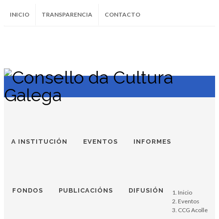
INICIO
TRANSPARENCIA
CONTACTO
SUBSCRÍBETE AO BOLETÍN
Instagram
Facebook
Twitter
Soundcloud
Youtube
+34.981.9572
correo@
A INSTITUCIÓN
EVENTOS
INFORMES
FONDOS
PUBLICACIÓNS
DIFUSIÓN
Inicio
Eventos
CCG Acolle