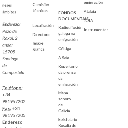
emigración
Comisión
neses
técnicas
Atalaia
ámbitos
FONDOS
DOCUMENTAIS
LOIA
Enderezo:
Localización
Radiodifusión
Instrumentos
Pazo de
galega na
Directorio
Raxoi, 2
emigración
Imaxe
andar
Céltiga
gráfica
15705
A Saia
Santiago
de
Repertorio
Compostela
da prensa
da
emigración
Teléfono:
Mapa
+34
sonoro
981957202
de
Fax:
+34
Galicia
981957205
Epistolario
Enderezo
Rosalía de