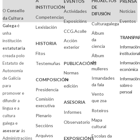
A
PROXECTOS
EVENTOS
PRENSA
INSTITUCIÓN
DE
O
Consello
Actividades
Noticias
DIFUSIÓN
Competencias
da Cultura
Exposicións
Eventos
Culturagalega
Galega
é
Lexislación
CCG.Acolle
Álbum
unha
TRANSPAR
da
Acción
institución
HISTORIA
ciencia
Información
exterior
estatutaria
Fitos
institucional
Álbum
creada polo
de
Información
Estatuto de
Testemuñas
PUBLICACIÓNS
mulleres
económica
Autonomía
Normas
Irmandades
de Galicia
Información
de
COMPOSICIÓN
da fala
sobre o
para
edición
Presidencia
persoal
promover e
Vento
Comisión
que zoa
difundir a
ASESORIA
executiva
lingua e a
Roteiros
Informes
Plenario
cultura
Mapa
Observatorio
galega e
Seccións
cultural
asesorar
ás
Arquivos
Escolas da
Administracións
EXPOSICIÓNS