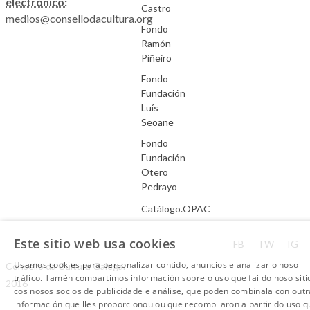
electrónico:
Castro
medios@consellodacultura.org
Fondo
Ramón
Piñeiro
Fondo
Fundación
Luís
Seoane
Fondo
Fundación
Otero
Pedrayo
Catálogo.OPAC
Este sitio web usa cookies
Aviso Legal
FB
TW
IG
Usamos cookies para personalizar contido, anuncios e analizar o noso
Consello da Cultura Galega.
tráfico. Tamén compartimos información sobre o uso que fai do noso siti
2016
cos nosos socios de publicidade e análise, que poden combinala con outr
información que lles proporcionou ou que recompilaron a partir do uso q