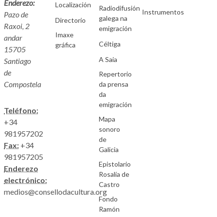
Enderezo:
Localización
Radiodifusión
Instrumentos
Pazo de
galega na
Directorio
Raxoi, 2
emigración
Imaxe
andar
Céltiga
gráfica
15705
A Saia
Santiago
de
Repertorio
Compostela
da prensa
da
emigración
Teléfono:
Mapa
+34
sonoro
981957202
de
Fax:
+34
Galicia
981957205
Epistolario
Enderezo
Rosalía de
electrónico:
Castro
medios@consellodacultura.org
Fondo
Ramón