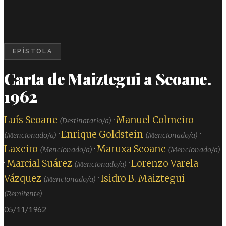
EPÍSTOLA
Carta de Maiztegui a Seoane.
1962
Luís Seoane
·
Manuel Colmeiro
(Destinatario/a)
·
Enrique Goldstein
·
(Mencionado/a)
(Mencionado/a)
Laxeiro
·
Maruxa Seoane
(Mencionado/a)
(Mencionado/a)
·
Marcial Suárez
·
Lorenzo Varela
(Mencionado/a)
Vázquez
·
Isidro B. Maiztegui
(Mencionado/a)
(Remitente)
05/11/1962