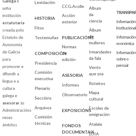
Galega
é
Lexislación
CCG.Acolle
Álbum
unha
TRANSPAR
da
Acción
institución
HISTORIA
ciencia
Información
exterior
estatutaria
Fitos
institucional
Álbum
creada polo
de
Información
Estatuto de
Testemuñas
PUBLICACIÓNS
mulleres
económica
Autonomía
Normas
Irmandades
de Galicia
Información
de
COMPOSICIÓN
da fala
sobre o
para
edición
Presidencia
persoal
promover e
Vento
Comisión
que zoa
difundir a
ASESORIA
executiva
lingua e a
Roteiros
Informes
Plenario
cultura
Mapa
Observatorio
galega e
Seccións
cultural
asesorar
ás
Arquivos
Escolas da
Administracións
EXPOSICIÓNS
emigración
Comisión
neses
técnicas
Atalaia
ámbitos
FONDOS
DOCUMENTAIS
LOIA