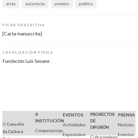
artes
autores/as
premios
política
FICHA DESCRITIVA
[Carta manuscrita]
LOCALIZACIÓN FÍSICA
Fundación Luis Seoane
A
PROXECTOS
EVENTOS
PRENSA
INSTITUCIÓN
DE
O
Consello
Actividades
Noticias
DIFUSIÓN
Competencias
da Cultura
Exposicións
Eventos
Culturagalega