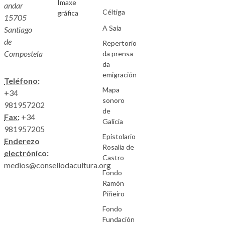
Imaxe
andar
Céltiga
gráfica
15705
A Saia
Santiago
de
Repertorio
Compostela
da prensa
da
emigración
Teléfono:
Mapa
+34
sonoro
981957202
de
Fax:
+34
Galicia
981957205
Epistolario
Enderezo
Rosalía de
electrónico:
Castro
medios@consellodacultura.org
Fondo
Ramón
Piñeiro
Fondo
Fundación