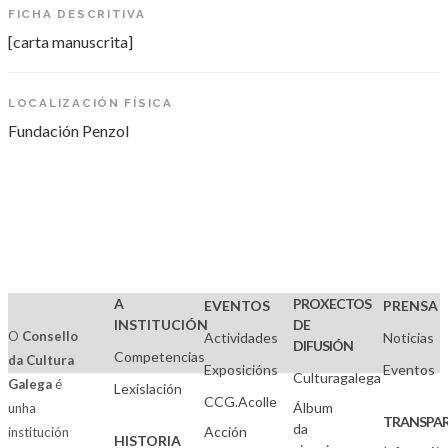
FICHA DESCRITIVA
[carta manuscrita]
LOCALIZACIÓN FÍSICA
Fundación Penzol
A
PROXECTOS
EVENTOS
PRENSA
INSTITUCIÓN
DE
O
Consello
Actividades
Noticias
DIFUSIÓN
Competencias
da Cultura
Exposicións
Eventos
Culturagalega
Galega
é
Lexislación
CCG.Acolle
Álbum
unha
TRANSPAR
da
Acción
institución
HISTORIA