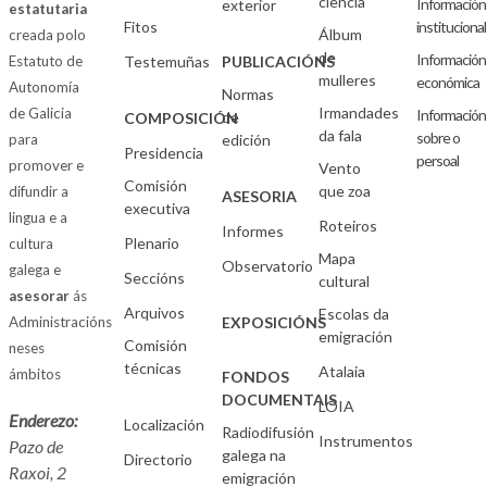
ciencia
Información
exterior
estatutaria
Fitos
institucional
Álbum
creada polo
de
Información
Estatuto de
Testemuñas
PUBLICACIÓNS
mulleres
económica
Autonomía
Normas
Irmandades
de Galicia
Información
de
COMPOSICIÓN
da fala
sobre o
para
edición
Presidencia
persoal
promover e
Vento
Comisión
que zoa
difundir a
ASESORIA
executiva
lingua e a
Roteiros
Informes
Plenario
cultura
Mapa
Observatorio
galega e
Seccións
cultural
asesorar
ás
Arquivos
Escolas da
Administracións
EXPOSICIÓNS
emigración
Comisión
neses
técnicas
Atalaia
ámbitos
FONDOS
DOCUMENTAIS
LOIA
Enderezo:
Localización
Radiodifusión
Instrumentos
Pazo de
galega na
Directorio
Raxoi, 2
emigración