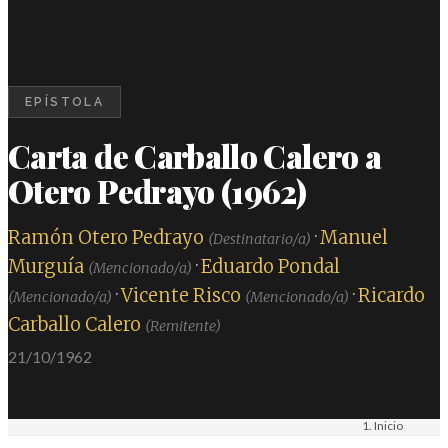
EPÍSTOLA
Carta de Carballo Calero a
Otero Pedrayo (1962)
Ramón Otero Pedrayo
·
Manuel
(Destinatario/a)
Murguía
·
Eduardo Pondal
(Mencionado/a)
·
Vicente Risco
·
Ricardo
(Mencionado/a)
(Mencionado/a)
Carballo Calero
(Remitente)
21/10/1962
Inicio
Materiais