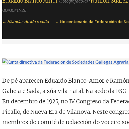
Eduardo Blanco Amor
·
Ramón Suárez 
(Fotografado/a)
00/00/1926
Historias de ida e volta
No centenario da Federación de So
De pé aparecen Eduardo Blanco-Amor e Ramón Su
Galicia e Sada, a súa vila natal. Na sede da FSG
En decembro de 1925, no IV Congreso da Federac
Picallo, de Nueva Era de Vilanova. Neste congr
membros do comité de redacción do voceiro soc