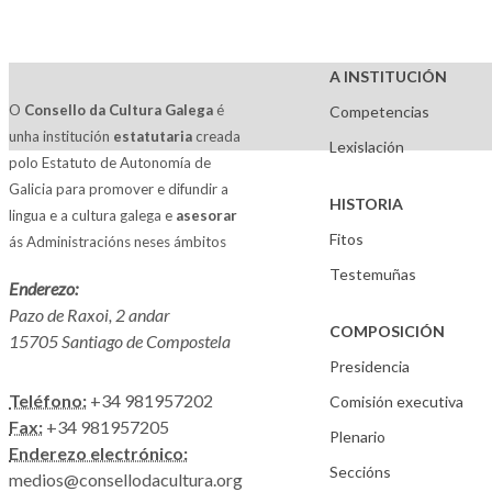
A INSTITUCIÓN
O
Consello da Cultura Galega
é
Competencias
unha institución
estatutaria
creada
Lexislación
polo Estatuto de Autonomía de
Galicia para promover e difundir a
HISTORIA
lingua e a cultura galega e
asesorar
Fitos
ás Administracións neses ámbitos
Testemuñas
Enderezo:
Pazo de Raxoi, 2 andar
COMPOSICIÓN
15705 Santiago de Compostela
Presidencia
Teléfono:
+34 981957202
Comisión executiva
Fax:
+34 981957205
Plenario
Enderezo electrónico:
Seccións
medios@consellodacultura.org