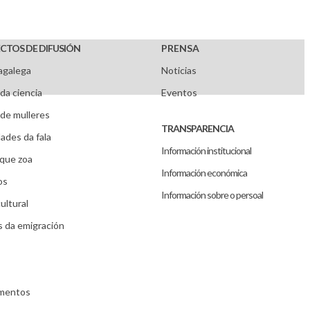
CTOS DE DIFUSIÓN
PRENSA
agalega
Noticias
da ciencia
Eventos
de mulleres
TRANSPARENCIA
ades da fala
Información institucional
que zoa
Información económica
os
Información sobre o persoal
ultural
s da emigración
umentos