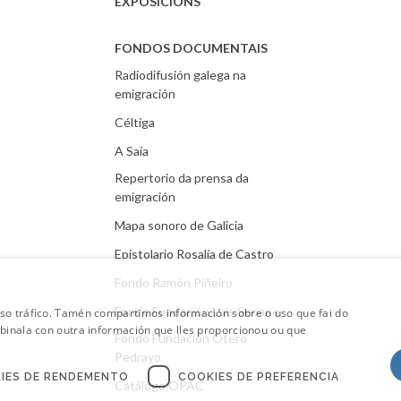
EXPOSICIÓNS
FONDOS DOCUMENTAIS
Radiodifusión galega na
emigración
Céltiga
A Saia
Repertorio da prensa da
emigración
Mapa sonoro de Galicia
Epistolario Rosalía de Castro
Fondo Ramón Piñeiro
Fondo Fundación Luís Seoane
oso tráfico. Tamén compartimos información sobre o uso que fai do
mbinala con outra información que lles proporcionou ou que
Fondo Fundación Otero
Pedrayo
IES DE RENDEMENTO
COOKIES DE PREFERENCIA
Catálogo.OPAC