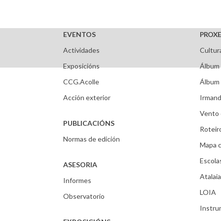
EVENTOS
PROXE
Actividades
Cultur
Exposicións
Álbum 
CCG.Acolle
Álbum 
Acción exterior
Irmand
Vento 
PUBLICACIÓNS
Roteir
Normas de edición
Mapa c
Escola
ASESORIA
Atalaia
Informes
LOIA
Observatorio
Instr