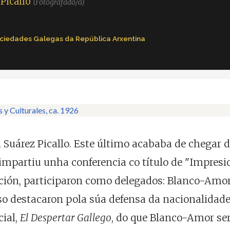
Picallo
(Fotografado/a)
ciedades Galegas da República Arxentina
árez Picallo. Este último acababa de chegar da
 impartiu unha conferencia co título de "Impresion
ión, participaron como delegados: Blanco-Amor, 
eso destacaron pola súa defensa da nacionalidad
ial,
El Despertar Gallego
, do que Blanco-Amor ser