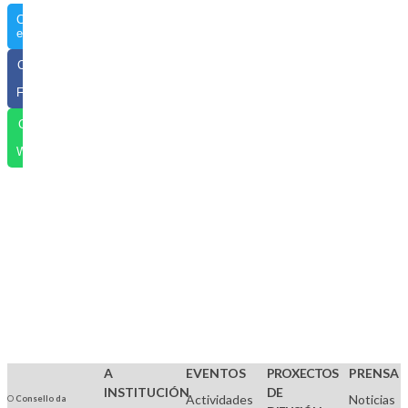
Compartir
en Twitter
Compartir
en
Facebook
Compartir
por
WhatsApp
A
EVENTOS
PROXECTOS
PRENSA
INSTITUCIÓN
DE
Actividades
Noticias
O
Consello da