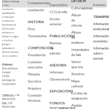
DIFUSIÓN
Cultura Galega
Competencias
Exposicións
Eventos
é unha
Culturagalega
institución
Lexislación
CCG.Acolle
estatutaria
Álbum
TRANSPAR
creada polo
Acción
da
Estatuto de
HISTORIA
Información
exterior
ciencia
Autonomía de
Fitos
institucional
Galicia para
Álbum
promover e
Testemuñas
PUBLICACIÓNS
Información
difundir a lingua
de
e a cultura
económica
mulleres
Normas
galega e
COMPOSICIÓN
de
Información
asesorar
ás
Irmandades
Administracións
edición
sobre o
da fala
Presidencia
neses ámbitos
persoal
Vento
Comisión
Enderezo:
ASESORIA
que zoa
executiva
Pazo de Raxoi,
Informes
2 andar
Roteiros
Plenario
15705
Observatorio
Santiago de
Mapa
Seccións
Compostela
cultural
Arquivos
EXPOSICIÓNS
Escolas da
Comisión
Teléfono:
+34
emigración
981957202
técnicas
FONDOS
Fax:
+34
Atalaia
981957205
DOCUMENTAIS