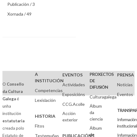
Publicación / 3
Xornada / 49
A
PROXECTOS
EVENTOS
PRENSA
INSTITUCIÓN
DE
O
Consello
Actividades
Noticias
DIFUSIÓN
Competencias
da Cultura
Exposicións
Eventos
Culturagalega
Galega
é
Lexislación
CCG.Acolle
Álbum
unha
TRANSPAR
da
Acción
institución
HISTORIA
ciencia
Información
exterior
estatutaria
Fitos
institucional
Álbum
creada polo
de
Información
Estatuto de
Testemuñas
PUBLICACIÓNS