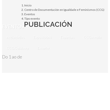
Inicio
Centro de Documentación en Igualdade e Feminismos (CCG)
Eventos
Tipo evento
PUBLICACIÓN
EVENTOS
Actividades
Exposicións
Especiais
CCG.Acolle
CCG.Colabora
Exterior
Do 1 ao de