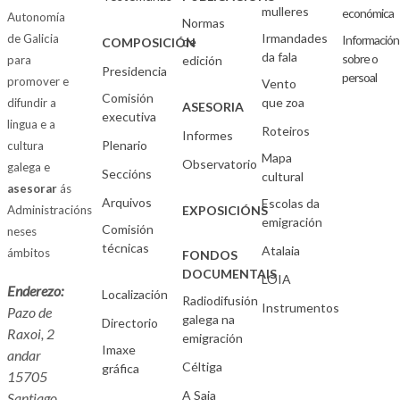
mulleres
económica
Autonomía
Normas
Irmandades
de Galicia
Información
de
COMPOSICIÓN
da fala
sobre o
para
edición
Presidencia
persoal
promover e
Vento
Comisión
que zoa
difundir a
ASESORIA
executiva
lingua e a
Roteiros
Informes
Plenario
cultura
Mapa
Observatorio
galega e
Seccións
cultural
asesorar
ás
Arquivos
Escolas da
Administracións
EXPOSICIÓNS
emigración
Comisión
neses
técnicas
Atalaia
ámbitos
FONDOS
DOCUMENTAIS
LOIA
Enderezo:
Localización
Radiodifusión
Instrumentos
Pazo de
galega na
Directorio
Raxoi, 2
emigración
Imaxe
andar
Céltiga
gráfica
15705
A Saia
Santiago