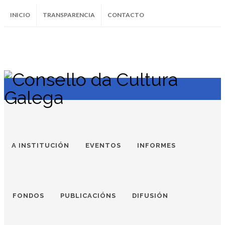
INICIO
TRANSPARENCIA
CONTACTO
SUBSCRÍBETE AO BOLETÍN
Instagram
Facebook
Twitter
Soundcloud
Youtube
+34.981.9572
correo@
A INSTITUCIÓN
EVENTOS
INFORMES
FONDOS
PUBLICACIÓNS
DIFUSIÓN