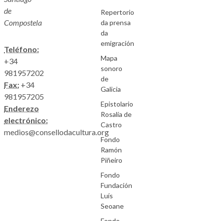
de
Repertorio
Compostela
da prensa
da
emigración
Teléfono:
Mapa
+34
sonoro
981957202
de
Fax:
+34
Galicia
981957205
Epistolario
Enderezo
Rosalía de
electrónico:
Castro
medios@consellodacultura.org
Fondo
Ramón
Piñeiro
Fondo
Fundación
Luís
Seoane
Fondo