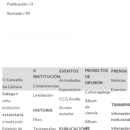
Publicación / 3
Xornada / 49
A
PROXECTOS
EVENTOS
PRENSA
INSTITUCIÓN
DE
O
Consello
Actividades
Noticias
DIFUSIÓN
Competencias
da Cultura
Exposicións
Eventos
Culturagalega
Galega
é
Lexislación
CCG.Acolle
Álbum
unha
TRANSPAR
da
Acción
institución
HISTORIA
ciencia
Información
exterior
estatutaria
Fitos
institucional
Álbum
creada polo
de
Información
Estatuto de
Testemuñas
PUBLICACIÓNS