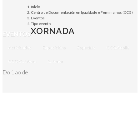
Inicio
Centro de Documentación en Igualdade e Feminismos (CCG)
Eventos
Tipo evento
XORNADA
EVENTOS
Actividades
Exposicións
Especiais
CCG.Acolle
CCG.Colabora
Exterior
Do 1 ao de