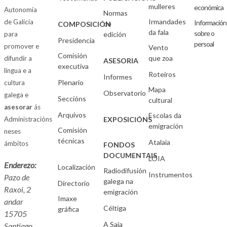
mulleres
económica
Autonomía
Normas
Irmandades
de Galicia
Información
de
COMPOSICIÓN
da fala
sobre o
para
edición
Presidencia
persoal
promover e
Vento
Comisión
que zoa
difundir a
ASESORIA
executiva
lingua e a
Roteiros
Informes
Plenario
cultura
Mapa
Observatorio
galega e
Seccións
cultural
asesorar
ás
Arquivos
Escolas da
Administracións
EXPOSICIÓNS
emigración
Comisión
neses
técnicas
Atalaia
ámbitos
FONDOS
DOCUMENTAIS
LOIA
Enderezo:
Localización
Radiodifusión
Instrumentos
Pazo de
galega na
Directorio
Raxoi, 2
emigración
Imaxe
andar
Céltiga
gráfica
15705
A Saia
Santiago