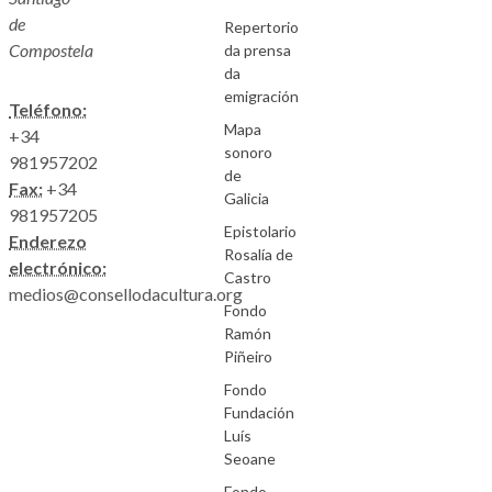
de
Repertorio
Compostela
da prensa
da
emigración
Teléfono:
Mapa
+34
sonoro
981957202
de
Fax:
+34
Galicia
981957205
Epistolario
Enderezo
Rosalía de
electrónico:
Castro
medios@consellodacultura.org
Fondo
Ramón
Piñeiro
Fondo
Fundación
Luís
Seoane
Fondo