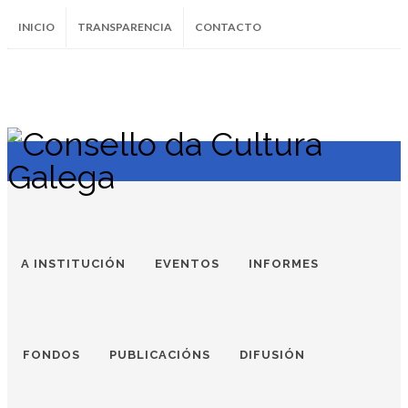
INICIO
TRANSPARENCIA
CONTACTO
SUBSCRÍBETE AO BOLETÍN
Instagram
Facebook
Twitter
Soundcloud
Youtube
+34.981.9572
correo@
A INSTITUCIÓN
EVENTOS
INFORMES
FONDOS
PUBLICACIÓNS
DIFUSIÓN