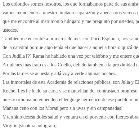
Los doloridos somos nosotros, los que formábamos parte de sus amist
vamos reduciendo a nuestro limitado caparazón y apenas nos vemos cu
que me encontré al matrimonio húngaro y me preguntó por ustedes, pe
ustedes.
También me encontré a primeros de mes con Paco Espinola, nos saluda
de la catedral porque algo tenía él que hacer a aquella hora o quizá d
Con Judilla [?] Rama he hablado una vez por teléfono y me enteré qu
A quienes más trato es a los Coello, debido también a la proximidad de
Por las tardes se acuesta y allá voy a verle algunas noches.
Las inmortales de esta Academia de relaciones públicas, son Julia y E
Roche. Les he leído su carta y se maravillan del contrastado progreso 
nuestro idioma no entienden el lenguaje hermético de ese pueblo rend
Mañana ceno con los Moratí pero sin uvas y sin campanadas!
Y termino deseándoles salud y ventura en el porvenir con fuertes abra
Virgilio [sinatura autógrafa]