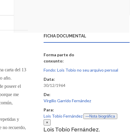
FICHA DOCUMENTAL
Forma parte do
conxunto:
ma carta del 13
Fondo: Lois Tobío no seu arquivo persoal
o año.
Data:
30/12/1964
de poseer el
o porque me
De:
Virgilio Garrido Fernández
 común,
Para:
Lois Tobío Fernández
—Nota biográfica
repetidas y
×
e no recuerdo,
Lois Tobío Fernández.