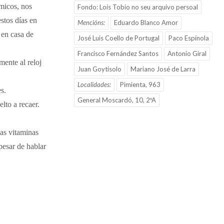
micos, nos
Fondo: Lois Tobío no seu arquivo persoal
stos días en
Mencións:
Eduardo Blanco Amor
 en casa de
José Luis Coello de Portugal
Paco Espínola
Francisco Fernández Santos
Antonio Giral
ente al reloj
Juan Goytisolo
Mariano José de Larra
Localidades:
Pimienta, 963
s.
General Moscardó, 10, 2ºA
lto a recaer.
las vitaminas
pesar de hablar