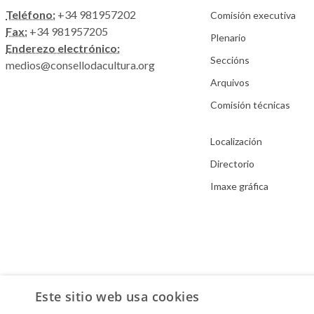
Teléfono:
+34 981957202
Comisión executiva
Fax:
+34 981957205
Plenario
Enderezo electrónico:
Seccións
medios@consellodacultura.org
Arquivos
Comisión técnicas
Localización
Directorio
Imaxe gráfica
Este sitio web usa cookies