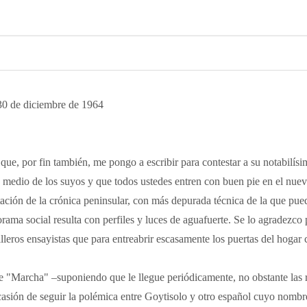
30 de diciembre de 1964
ue, por fin también, me pongo a escribir para contestar a su notabilísi
medio de los suyos y que todos ustedes entren con buen pie en el nuev
ación de la crónica peninsular, con más depurada técnica de la que pue
norama social resulta con perfiles y luces de aguafuerte. Se lo agradezc
lleros ensayistas que para entreabrir escasamente los puertas del hogar
e "Marcha" –suponiendo que le llegue periódicamente, no obstante las 
casión de seguir la polémica entre Goytisolo y otro español cuyo nombr