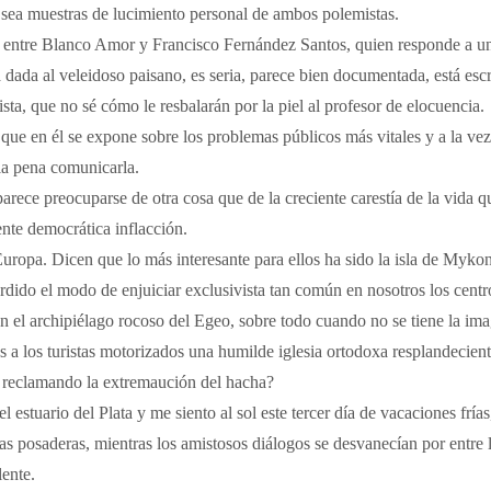
 sea muestras de lucimiento personal de ambos polemistas.
, entre Blanco Amor y Francisco Fernández Santos, quien responde a un 
a dada al veleidoso paisano, es seria, parece bien documentada, está escr
sta, que no sé cómo le resbalarán por la piel al profesor de elocuencia.
 que en él se expone sobre los problemas públicos más vitales y a la ve
la pena comunicarla.
rece preocuparse de otra cosa que de la creciente carestía de la vida 
ente democrática inflacción.
uropa. Dicen que lo más interesante para ellos ha sido la isla de Mykon
ido el modo de enjuiciar exclusivista tan común en nosotros los centr
n el archipiélago rocoso del Egeo, sobre todo cuando no se tiene la im
 a los turistas motorizados una humilde iglesia ortodoxa resplandecien
án reclamando la extremaución del hacha?
estuario del Plata y me siento al sol este tercer día de vacaciones frías
as posaderas, mientras los amistosos diálogos se desvanecían por entre 
ente.