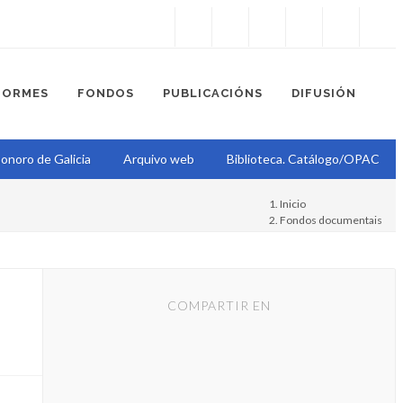
Instagram
Facebook
Twitter
Soundcloud
Youtube
+34.981.9572
correo@
FORMES
FONDOS
PUBLICACIÓNS
DIFUSIÓN
onoro de Galicia
Arquivo web
Biblioteca. Catálogo/OPAC
Inicio
Fondos documentais
Proxecto Epístola
Epístola
COMPARTIR EN