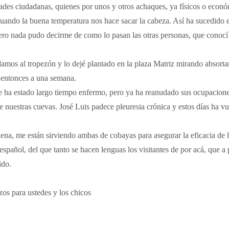
ades ciudadanas, quienes por unos y otros achaques, ya físicos o econó
ando la buena temperatura nos hace sacar la cabeza. Así ha sucedido e
ro nada pudo decirme de como lo pasan las otras personas, que conocí
mos al tropezón y lo dejé plantado en la plaza Matriz mirando absortam
e entonces a una semana.
e ha estado largo tiempo enfermo, pero ya ha reanudado sus ocupacione
 nuestras cuevas. José Luis padece pleuresia crónica y estos días ha vue
lena, me están sirviendo ambas de cobayas para asegurar la eficacia de 
español, del que tanto se hacen lenguas los visitantes de por acá, que a 
ido.
zos para ustedes y los chicos