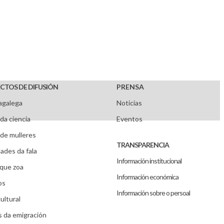
CTOS DE DIFUSIÓN
PRENSA
agalega
Noticias
da ciencia
Eventos
de mulleres
TRANSPARENCIA
ades da fala
Información institucional
que zoa
Información económica
os
Información sobre o persoal
ultural
s da emigración