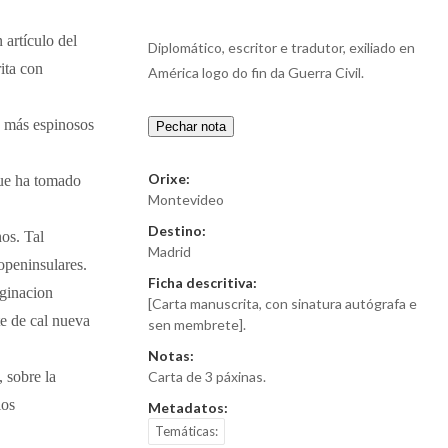
artículo del
Diplomático, escritor e tradutor, exiliado en
ita con
América logo do fin da Guerra Civil.
z más espinosos
Pechar nota
Orixe:
que ha tomado
Montevideo
Destino:
os. Tal
Madrid
openinsulares.
Ficha descritiva:
aginacion
[Carta manuscrita, con sinatura autógrafa e
te de cal nueva
sen membrete].
Notas:
, sobre la
Carta de 3 páxinas.
los
Metadatos:
Temáticas: