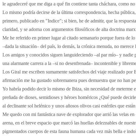
le agradeceré que me diga a qué fin contiene tanta cháchara, como no
Lo mismo podría decirse de la última correspondencia, hecha pública
primero, publicado en "Indice"; si bien, he de admitir, que la respuest
claridad, y se adorna con argumentos filosóficos de alta doctrina marxi
Me he referido en primer lugar al citado semanario porque fuera de lo
–dada la situación– del país, lo demás, la crónica menuda, no merece 
Los amigos y conocidos siguen languideciendo –al par mío– y nadie pa
una alarmante carrera a la –si no desenfrenada– incontenible y librem
Los Giral me escriben sumamente satisfechos del viaje realizado por E
afirmación me ha gustado sobremanera pues demuestra que no han perd
Yo habría podido decir lo mismo de Ibiza, sin necesidad de meterme e
preñada de dioses, semidioses y héroes homéricos ¿Qué puede decirles
al declinante sol helénico y unos añosos olivos casi estériles que est
Me quedo con mi fantástica nave de explorador que arrió las velas en el 
arena, en el breve espacio que marcó las huellas deleznables de nuestr
pigmentados cuerpos de esta fauna humana cada vez más bella e indol