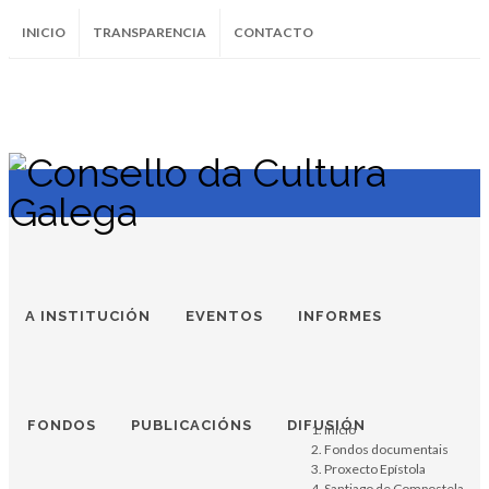
INICIO
TRANSPARENCIA
CONTACTO
SUBSCRÍBETE AO BOLETÍN
Instagram
Facebook
Twitter
Soundcloud
Youtube
+34.981.9572
correo@
A INSTITUCIÓN
EVENTOS
INFORMES
FONDOS
PUBLICACIÓNS
DIFUSIÓN
Inicio
Fondos documentais
Proxecto Epístola
Santiago de Compostela