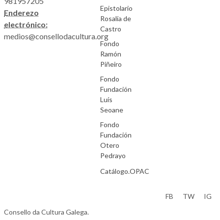
981957205
Epistolario
Enderezo
Rosalía de
electrónico:
Castro
medios@consellodacultura.org
Fondo
Ramón
Piñeiro
Fondo
Fundación
Luís
Seoane
Fondo
Fundación
Otero
Pedrayo
Catálogo.OPAC
Aviso Legal
FB
TW
IG
Consello da Cultura Galega.