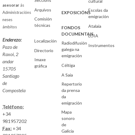
Seccións
cultural
asesorar
ás
Arquivos
Escolas da
Administracións
EXPOSICIÓNS
emigración
Comisión
neses
técnicas
Atalaia
ámbitos
FONDOS
DOCUMENTAIS
LOIA
Enderezo:
Localización
Radiodifusión
Instrumentos
Pazo de
galega na
Directorio
Raxoi, 2
emigración
Imaxe
andar
Céltiga
gráfica
15705
A Saia
Santiago
de
Repertorio
Compostela
da prensa
da
emigración
Teléfono:
Mapa
+34
sonoro
981957202
de
Fax:
+34
Galicia