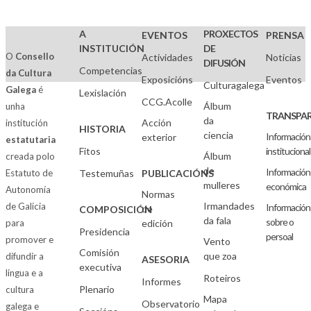
A
PROXECTOS
EVENTOS
PRENSA
INSTITUCIÓN
DE
O
Consello
Actividades
Noticias
DIFUSIÓN
Competencias
da Cultura
Exposicións
Eventos
Culturagalega
Galega
é
Lexislación
CCG.Acolle
Álbum
unha
TRANSPAR
da
Acción
institución
HISTORIA
ciencia
Información
exterior
estatutaria
Fitos
institucional
Álbum
creada polo
de
Información
Estatuto de
Testemuñas
PUBLICACIÓNS
mulleres
económica
Autonomía
Normas
Irmandades
de Galicia
Información
de
COMPOSICIÓN
da fala
sobre o
para
edición
Presidencia
persoal
promover e
Vento
Comisión
que zoa
difundir a
ASESORIA
executiva
lingua e a
Roteiros
Informes
Plenario
cultura
Mapa
Observatorio
galega e