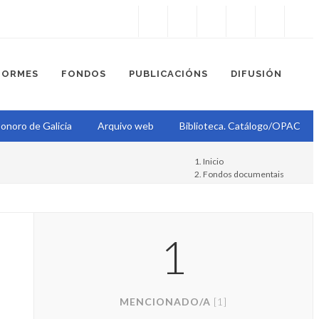
Instagram
Facebook
Twitter
Soundcloud
Youtube
+34.981.9572
correo@
FORMES
FONDOS
PUBLICACIÓNS
DIFUSIÓN
onoro de Galicia
Arquivo web
Biblioteca. Catálogo/OPAC
Inicio
Fondos documentais
Proxecto Epístola
Livio Abramo (1903-1992)
1
MENCIONADO/A
[1]