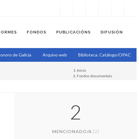
Instagram
Facebook
Twitter
Soundcloud
Youtube
+34.981.9572
correo@
FORMES
FONDOS
PUBLICACIÓNS
DIFUSIÓN
onoro de Galicia
Arquivo web
Biblioteca. Catálogo/OPAC
Inicio
Fondos documentais
Proxecto Epístola
Witold Gombrowicz (1904-1969)
2
MENCIONADO/A
[2]